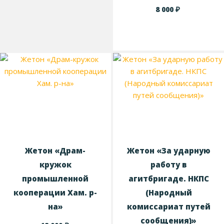
₽
8 000
Жетон «Драм-
Жетон «За ударную
кружок
работу в
промышленной
агитбригаде. НКПС
кооперации Хам. р-
(Народный
на»
комиссариат путей
сообщения)»