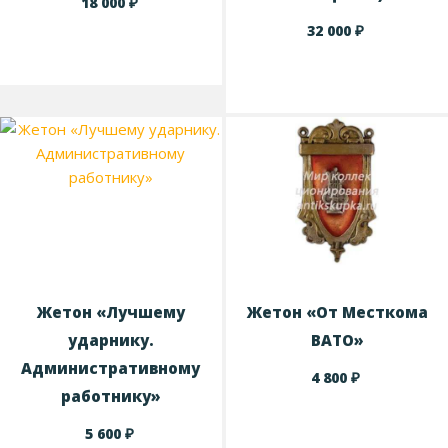
₽
18 000
₽
32 000
Жетон «Лучшему
Жетон «От Месткома
ударнику.
ВАТО»
Административному
₽
4 800
работнику»
₽
5 600