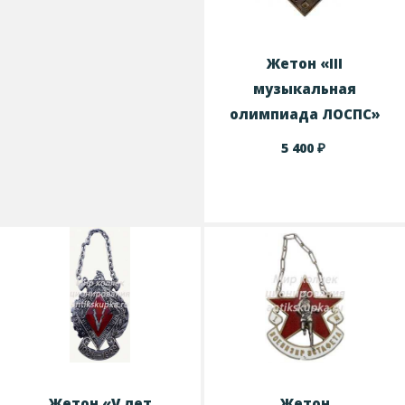
Жетон «III
музыкальная
олимпиада ЛОСПС»
₽
5 400
Жетон «V лет
Жетон