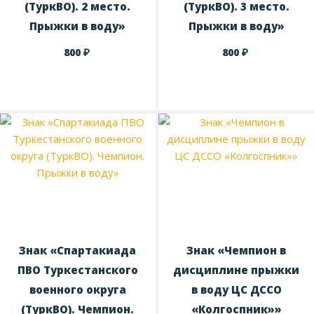
(ТуркВО). 2 место.
(ТуркВО). 3 место.
Прыжки в воду»
Прыжки в воду»
₽
₽
800
800
Знак «Спартакиада
Знак «Чемпион в
ПВО Туркестанского
дисциплине прыжки
военного округа
в воду ЦС ДССО
(ТуркВО). Чемпион.
«Колгоспник»»