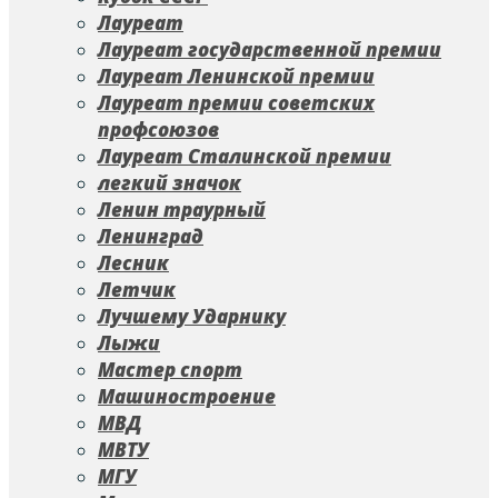
Лауреат
Лауреат государственной премии
Лауреат Ленинской премии
Лауреат премии советских
профсоюзов
Лауреат Сталинской премии
легкий значок
Ленин траурный
Ленинград
Лесник
Летчик
Лучшему Ударнику
Лыжи
Мастер спорт
Машиностроение
МВД
МВТУ
МГУ