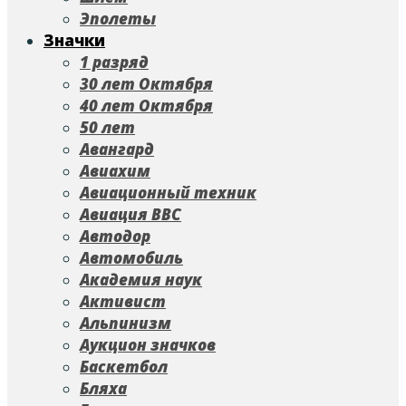
Эполеты
Значки
1 разряд
30 лет Октября
40 лет Октября
50 лет
Авангард
Авиахим
Авиационный техник
Авиация ВВС
Автодор
Автомобиль
Академия наук
Активист
Альпинизм
Аукцион значков
Баскетбол
Бляха