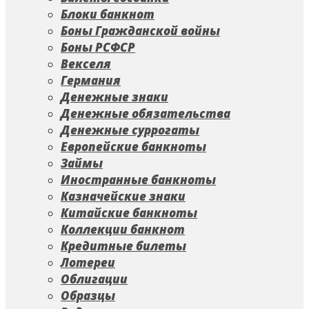
Блоки банкнот
Боны Гражданской войны
Боны РСФСР
Векселя
Германия
Денежные знаки
Денежные обязательства
Денежные суррогаты
Европейские банкноты
Займы
Иностранные банкноты
Казначейские знаки
Китайские банкноты
Коллекции банкнот
Кредитные билеты
Лотереи
Облигации
Образцы