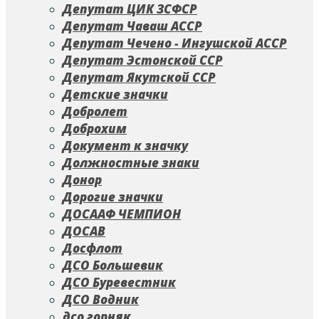
Депутат ЦИК ЗСФСР
Депутат Чаваш АССР
Депутат Чечено - Ингушской АССР
Депутат Эстонской ССР
Депутат Якутской ССР
Детские значки
Добролет
Доброхим
Документ к значку
Должностные знаки
Донор
Дорогие значки
ДОСААФ ЧЕМПИОН
ДОСАВ
Досфлот
ДСО Большевик
ДСО Буревестник
ДСО Водник
дсо горняк