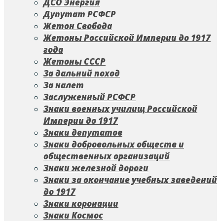
ДСО Энергия
Дупутат РСФСР
Жетон Свобода
Жетоны Российской Империи до 1917
года
Жетоны СССР
За дальний поход
За налет
Заслуженный РСФСР
Знаки военных училищ Российской
Империи до 1917
Знаки депутатов
Знаки добровольных обществ и
общественных организаций
Знаки железной дороги
Знаки за окончание учебных заведений
до 1917
Знаки коронации
Знаки Космос