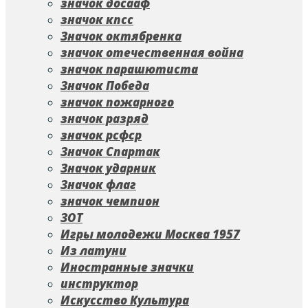
значок досааф
значок кпсс
Значок октябренка
значок отечественная война
значок парашютиста
Значок Победа
значок пожарного
значок разряд
значок рсфср
Значок Спартак
Значок ударник
Значок флаг
значок чемпион
ЗОТ
Игры молодежи Москва 1957
Из латуни
Иностранные значки
инструктор
Искусство Культура