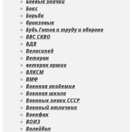
Боевые значки
Бокс
Борьба
бронзовые
Будь Готов к труду и обороне
ВВС СКВО
ВДВ
Велосипед
Ветеран
ветеран армии
ВЛКСМ
ВМФ
Военная академия
Военная школа
Военные знаки СССР
Военный отличник
Военфак
ВОИЗ
Волейбол