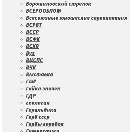
Ворошиловский стрелок
ВСЕРООБПОМ
Всесоюзные юношеские соревнования
ВСРВТ
ВССР
ВСФК
ВСХВ
Вуз
ВЦСПС
ВЧК
Выставка
ГАИ
Гайка значек
ГДР
геология
Геральдика
Герб ссср
Гербы городов
Гимнастика