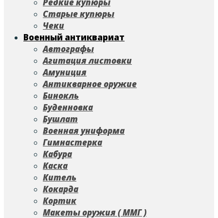
Редкие купюры
Старые купюры
Чеки
Военный антиквариат
Автографы
Агитация листовки
Амуниция
Антикварное оружие
Бинокль
Буденновка
Бушлат
Военная униформа
Гимнастерка
Кабура
Каска
Китель
Кокарда
Кортик
Макеты оружия ( ММГ )