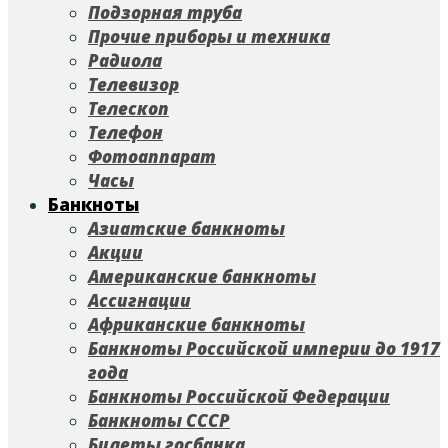
Подзорная труба
Прочие приборы и техника
Радиола
Телевизор
Телескоп
Телефон
Фотоаппарат
Часы
Банкноты
Азиатские банкноты
Акции
Американские банкноты
Ассигнации
Африканские банкноты
Банкноты Российской империи до 1917
года
Банкноты Российской Федерации
Банкноты СССР
Билеты госбанка