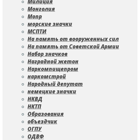
Милиция
Монголия
Мопр
морские значки
МСПТИ
На память от вооруженных сил
На память от Советской Армии
Набор значков
Наградной жетон
Наркомпищепром
наркомстрой
Народный депутат
немецкие значки
НКВД
НКТП
Образования
объездчик
ОГПУ
ОДВФ