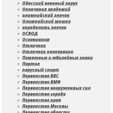
Одесский военный округ
Окончания академий
олимпийский значок
Олимпийский мишка
определить значок
ОСВОД
Осоавиахим
Отличник
Отличник кооперации
Памятные и юбилейные знаки
Партия
парусный спорт
Первенство ВВС
Первенство ВМФ
Первенство вооруженных сил
Первенство города
Первенство края
Первенство Москвы
Первенство области