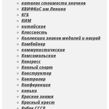
каталог стоимости значков
КВИФКиС им Ленина
КГБ
КИМ
китайские
Классность
Коллекции знаков медалей и наград
Комбайнер
коммунистические
Комсомольские
Конгресс
Конный спорт
Конструктор
Контролер
Конференция
коньки
Красное знамя
Красный крест
Кубок СССР