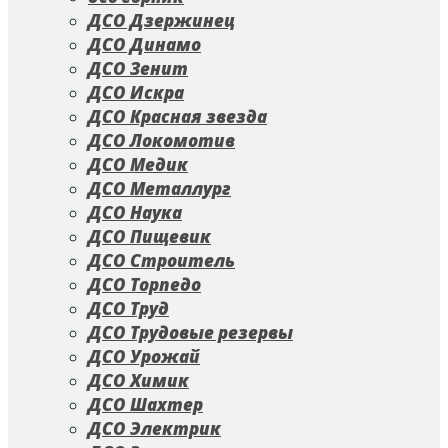
ДСО Дзержинец
ДСО Динамо
ДСО Зенит
ДСО Искра
ДСО Красная звезда
ДСО Локомотив
ДСО Медик
ДСО Металлург
ДСО Наука
ДСО Пищевик
ДСО Строитель
ДСО Торпедо
ДСО Труд
ДСО Трудовые резервы
ДСО Урожай
ДСО Химик
ДСО Шахтер
ДСО Электрик