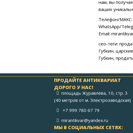
нам, вы получа
ваших уникальн
Телефон/МАКС: 
WhatsApp/Teleg
Email: mirantikv
сео-теги: прод
Губкин, царски
Губкин, продат
ПРОДАЙТЕ АНТИКВАРИАТ
ДОРОГО У НАС!
площадь Журавлёва, 10, стр. 3
(40 метров от м. Электрозаводская)
+7 999 780 67 79
mirantikvar@yandex.ru
МЫ В СОЦИАЛЬНЫХ СЕТЯХ: