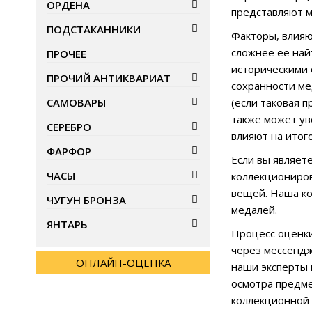
ОРДЕНА
представляют 
ПОДСТАКАННИКИ
Факторы, влияю
сложнее ее най
ПРОЧЕЕ
историческими 
ПРОЧИЙ АНТИКВАРИАТ
сохранности ме
САМОВАРЫ
(если таковая 
также может ув
СЕРЕБРО
влияют на итог
ФАРФОР
Если вы являет
ЧАСЫ
коллекциониров
вещей. Наша ко
ЧУГУН БРОНЗА
медалей.
ЯНТАРЬ
Процесс оценки
через мессендж
ОНЛАЙН-ОЦЕНКА
наши эксперты 
осмотра предме
коллекционной 