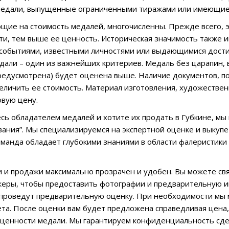
медали, выпущенные ограниченными тиражами или имеющие
щие на стоимость медалей, многочисленны. Прежде всего, 
ти, тем выше ее ценность. Историческая значимость также и
событиями, известными личностями или выдающимися дости
дали – один из важнейших критериев. Медаль без царапин, 
предусмотрена) будет оценена выше. Наличие документов, 
еличить ее стоимость. Материал изготовления, художествен
овую цену.
есь обладателем медалей и хотите их продать в Губкине, мы
ания”. Мы специализируемся на экспертной оценке и выкупе
манда обладает глубокими знаниями в области фалеристики
 и продажи максимально прозрачен и удобен. Вы можете свя
еры, чтобы предоставить фотографии и предварительную и
проведут предварительную оценку. При необходимости мы 
та. После оценки вам будет предложена справедливая цена,
ценности медали. Мы гарантируем конфиденциальность сдел