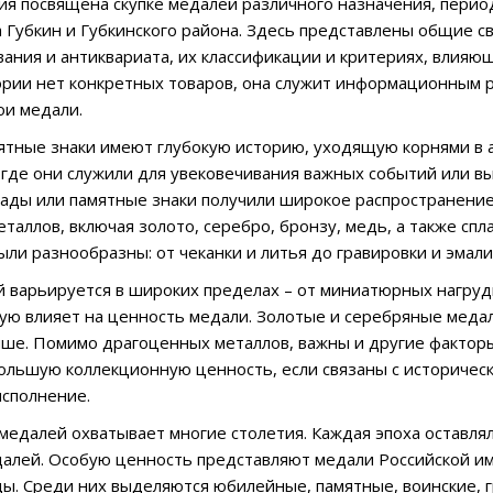
ия посвящена скупке медалей различного назначения, перио
 Губкин и Губкинского района. Здесь представлены общие с
ания и антиквариата, их классификации и критериях, влияющ
ории нет конкретных товаров, она служит информационным
ои медали.
ятные знаки имеют глубокую историю, уходящую корнями в 
 где они служили для увековечивания важных событий или 
рады или памятные знаки получили широкое распространение
таллов, включая золото, серебро, бронзу, медь, а также спл
ыли разнообразны: от чеканки и литья до гравировки и эмал
 варьируется в широких пределах – от миниатюрных нагруд
ую влияет на ценность медали. Золотые и серебряные медал
ше. Помимо драгоценных металлов, важны и другие факторы
ольшую коллекционную ценность, если связаны с историче
сполнение.
едалей охватывает многие столетия. Каждая эпоха оставляла
алей. Особую ценность представляют медали Российской имп
ы. Среди них выделяются юбилейные, памятные, воинские, 