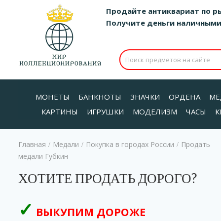
Продайте антиквариат по р
Получите деньги наличными д
МОНЕТЫ
БАНКНОТЫ
ЗНАЧКИ
ОРДЕНА
МЕ
КАРТИНЫ
ИГРУШКИ
МОДЕЛИЗМ
ЧАСЫ
К
Главная
Медали
Покупка в городах России
Продать
/
/
/
медали Губкин
ХОТИТЕ ПРОДАТЬ ДОРОГО?
ВЫКУПИМ ДОРОЖЕ