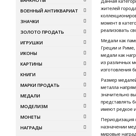
БАНКНОТЫ
Данная категор
жителей города
ВОЕННЫЙ АНТИКВАРИАТ
коллекциониров
ЗНАЧКИ
момент в катег
реализовать св
ЗОЛОТО ПРОДАТЬ
Медали как пам
ИГРУШКИ
Греции и Риме,
ИКОНЫ
медали как наг
из различных ме
КАРТИНЫ
изготовления б
КНИГИ
Размер медалей
МАРКИ ПРОДАТЬ
металла напрям
значительно вы
МЕДАЛИ
представлять б
МОДЕЛИЗМ
имеют редкое и
МОНЕТЫ
Периодизация м
назначении мед
НАГРАДЫ
мировые наград