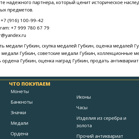
ете надежного партнера, который ценит историческое насле
ых предметов.
+7 (916) 100-99-42
ram: +7 999 780 67 79
ar@yandex.ru
ать медали Губкин, скупка медалей Губкин, оценка медалей Г
е медали Губкин, советские медали Губкин, коллекционные ме
ь ордена Губкин, оценка наград Губкин, продать антиквариат
ЧТО ПОКУПАЕМ
Монеты
Иконы
Банкноты
Часы
Значки
Изделия из серебра и
Медали
золота
Ордена
Прочий антиквариат