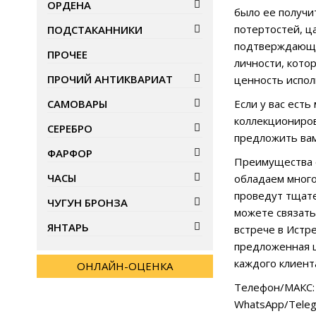
ОРДЕНА
было ее получи
потертостей, ц
ПОДСТАКАННИКИ
подтверждающих
ПРОЧЕЕ
личности, кото
ПРОЧИЙ АНТИКВАРИАТ
ценность испол
САМОВАРЫ
Если у вас ест
коллекциониров
СЕРЕБРО
предложить вам
ФАРФОР
Преимущества о
ЧАСЫ
обладаем много
проведут тщате
ЧУГУН БРОНЗА
можете связать
ЯНТАРЬ
встрече в Истр
предложенная ц
каждого клиент
ОНЛАЙН-ОЦЕНКА
Телефон/МАКС: 
WhatsApp/Teleg