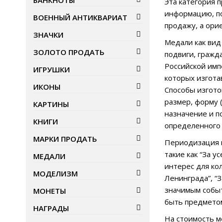
БАНКНОТЫ
Эта категория 
информацию, по
ВОЕННЫЙ АНТИКВАРИАТ
продажу, а ори
ЗНАЧКИ
Медали как вид
ЗОЛОТО ПРОДАТЬ
подвиги, гражд
Российской имп
ИГРУШКИ
которых изгота
ИКОНЫ
Способы изгото
размер, форму 
КАРТИНЫ
назначение и п
КНИГИ
определенного 
МАРКИ ПРОДАТЬ
Периодизация м
такие как “За у
МЕДАЛИ
интерес для кол
МОДЕЛИЗМ
Ленинграда”, “
значимым событ
МОНЕТЫ
быть предметом
НАГРАДЫ
На стоимость м