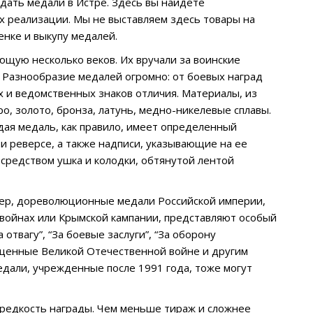
дать медали в Истре. Здесь вы найдете
х реализации. Мы не выставляем здесь товары на
енке и выкупу медалей.
щую несколько веков. Их вручали за воинские
. Разнообразие медалей огромно: от боевых наград
 и ведомственных знаков отличия. Материалы, из
о, золото, бронза, латунь, медно-никелевые сплавы.
ждая медаль, как правило, имеет определенный
 и реверсе, а также надписи, указывающие на ее
средством ушка и колодки, обтянутой лентой
ер, дореволюционные медали Российской империи,
их войнах или Крымской кампании, представляют особый
отвагу”, “За боевые заслуги”, “За оборону
вященные Великой Отечественной войне и другим
дали, учрежденные после 1991 года, тоже могут
 редкость награды. Чем меньше тираж и сложнее