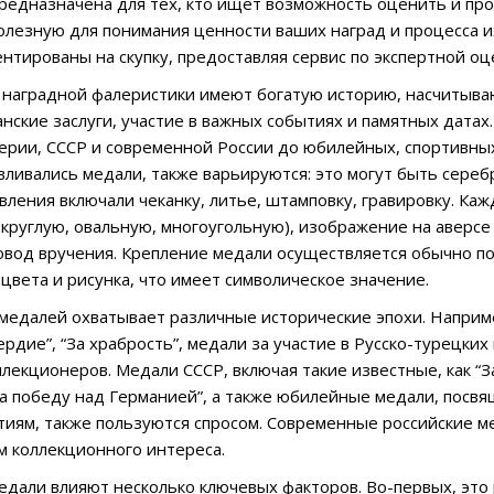
предназначена для тех, кто ищет возможность оценить и про
лезную для понимания ценности ваших наград и процесса и
ентированы на скупку, предоставляя сервис по экспертной оц
 наградной фалеристики имеют богатую историю, насчитываю
анские заслуги, участие в важных событиях и памятных датах
ерии, СССР и современной России до юбилейных, спортивных
вливались медали, также варьируются: это могут быть серебр
вления включали чеканку, литье, штамповку, гравировку. Ка
(круглую, овальную, многоугольную), изображение на аверсе
овод вручения. Крепление медали осуществляется обычно по
цвета и рисунка, что имеет символическое значение.
едалей охватывает различные исторические эпохи. Наприм
сердие”, “За храбрость”, медали за участие в Русско-турецк
лекционеров. Медали СССР, включая такие известные, как “За 
За победу над Германией”, а также юбилейные медали, пос
иям, также пользуются спросом. Современные российские ме
 коллекционного интереса.
едали влияют несколько ключевых факторов. Во-первых, это