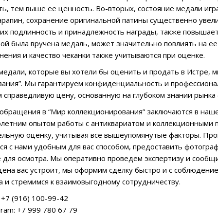
ть, тем выше ее ценность. Во-вторых, состояние медали игр
арапин, сохранение оригинальной патины существенно увел
 подлинность и принадлежность награды, также повышает 
рой была вручена медаль, может значительно повлиять на е
нения и качество чеканки также учитываются при оценке.
ь медали, которые вы хотели бы оценить и продать в Истре, 
ания”. Мы гарантируем конфиденциальность и профессионал
 справедливую цену, основанную на глубоком знании рынка 
бращения в “Мир коллекционирования” заключаются в наше
летним опытом работы с антиквариатом и коллекционными 
льную оценку, учитывая все вышеупомянутые факторы. Про
ся с нами удобным для вас способом, предоставить фотогра
е для осмотра. Мы оперативно проведем экспертизу и сообщ
ена вас устроит, мы оформим сделку быстро и с соблюден
а и стремимся к взаимовыгодному сотрудничеству.
+7 (916) 100-99-42
ram: +7 999 780 67 79