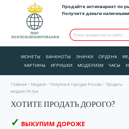
Продайте антиквариат по р
Получите деньги наличными д
МОНЕТЫ
БАНКНОТЫ
ЗНАЧКИ
ОРДЕНА
МЕ
КАРТИНЫ
ИГРУШКИ
МОДЕЛИЗМ
ЧАСЫ
К
Главная
Медали
Покупка в городах России
Продать
/
/
/
медали Истра
ХОТИТЕ ПРОДАТЬ ДОРОГО?
ВЫКУПИМ ДОРОЖЕ