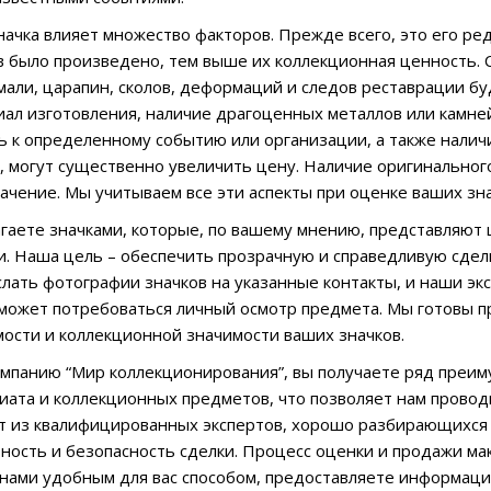
начка влияет множество факторов. Прежде всего, это его ред
 было произведено, тем выше их коллекционная ценность. С
али, царапин, сколов, деформаций и следов реставрации б
иал изготовления, наличие драгоценных металлов или камней
 к определенному событию или организации, а также нали
 могут существенно увеличить цену. Наличие оригинального 
ачение. Мы учитываем все эти аспекты при оценке ваших зна
агаете значками, которые, по вашему мнению, представляют 
ми. Наша цель – обеспечить прозрачную и справедливую сдел
лать фотографии значков на указанные контакты, и наши эк
может потребоваться личный осмотр предмета. Мы готовы 
ости и коллекционной значимости ваших значков.
мпанию “Мир коллекционирования”, вы получаете ряд преи
иата и коллекционных предметов, что позволяет нам прово
т из квалифицированных экспертов, хорошо разбирающихся 
ость и безопасность сделки. Процесс оценки и продажи ма
 нами удобным для вас способом, предоставляете информаци