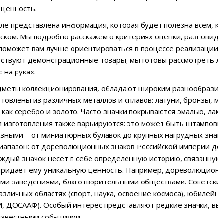
 ценность.
ле представлена информация, которая будет полезна всем, 
ском. Мы подробно расскажем о критериях оценки, разновид
 поможет вам лучше ориентироваться в процессе реализации
тствуют демонстрационные товары, мы готовы рассмотреть
с на руках.
едметы коллекционирования, обладают широким разнообразие
отовлены из различных металлов и сплавов: латуни, бронзы,
х как серебро и золото. Часто значки покрываются эмалью, л
и изготовления также варьируются: это может быть штамповка
зными – от миниатюрных булавок до крупных нагрудных зн
иапазон: от дореволюционных знаков Российской империи д
аждый значок несет в себе определенную историю, связанну
придает ему уникальную ценность. Например, дореволюцион
ми заведениями, благотворительными обществами. Советски
азличных областях (спорт, наука, освоение космоса), юбиле
 ДОСААФ). Особый интерес представляют редкие значки, в
известными событиями.