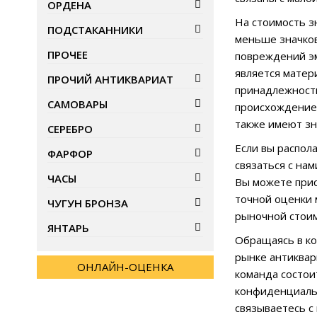
ОРДЕНА
На стоимость з
ПОДСТАКАННИКИ
меньше значков
ПРОЧЕЕ
повреждений эм
является матер
ПРОЧИЙ АНТИКВАРИАТ
принадлежность
САМОВАРЫ
происхождение,
также имеют зн
СЕРЕБРО
Если вы распол
ФАРФОР
связаться с на
ЧАСЫ
Вы можете прис
точной оценки 
ЧУГУН БРОНЗА
рыночной стоим
ЯНТАРЬ
Обращаясь в ко
рынке антиквар
ОНЛАЙН-ОЦЕНКА
команда состои
конфиденциальн
связываетесь с