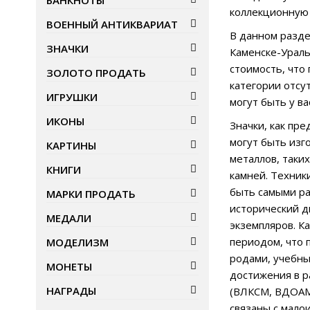
БАНКНОТЫ
коллекционную
ВОЕННЫЙ АНТИКВАРИАТ
В данном разде
ЗНАЧКИ
Каменске-Ураль
стоимость, что
ЗОЛОТО ПРОДАТЬ
категории отсу
ИГРУШКИ
могут быть у ва
ИКОНЫ
Значки, как пр
могут быть изг
КАРТИНЫ
металлов, таки
КНИГИ
камней. Техник
быть самыми ра
МАРКИ ПРОДАТЬ
исторический д
МЕДАЛИ
экземпляров. К
периодом, что 
МОДЕЛИЗМ
родами, учебны
МОНЕТЫ
достижения в р
НАГРАДЫ
(ВЛКСМ, ВДОАМ,
связаны с мало