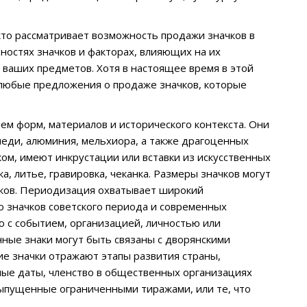
кто рассматривает возможность продажи значков в
ностях значков и факторах, влияющих на их
 ваших предметов. Хотя в настоящее время в этой
 любые предложения о продаже значков, которые
м форм, материалов и исторического контекста. Они
 меди, алюминия, мельхиора, а также драгоценных
аком, имеют инкрустации или вставки из искусственных
, литье, гравировка, чеканка. Размеры значков могут
аков. Периодизация охватывает широкий
о значков советского периода и современных
ю с событием, организацией, личностью или
ные знаки могут быть связаны с дворянскими
е значки отражают этапы развития страны,
йные даты, членство в общественных организациях
ыпущенные ограниченными тиражами, или те, что