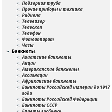
Подзорная труба
Прочие приборы и техника
Радиола
Телевизор
Телескоп
Телефон
Фотоаппарат
Часы
Банкноты
Азиатские банкноты
Акции
Американские банкноты
Ассигнации
Африканские банкноты
Банкноты Российской империи до 1917
года
Банкноты Российской Федерации
Банкноты СССР
Билеты госбанка