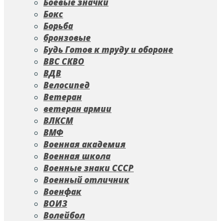
Боевые значки
Бокс
Борьба
бронзовые
Будь Готов к труду и обороне
ВВС СКВО
ВДВ
Велосипед
Ветеран
ветеран армии
ВЛКСМ
ВМФ
Военная академия
Военная школа
Военные знаки СССР
Военный отличник
Военфак
ВОИЗ
Волейбол