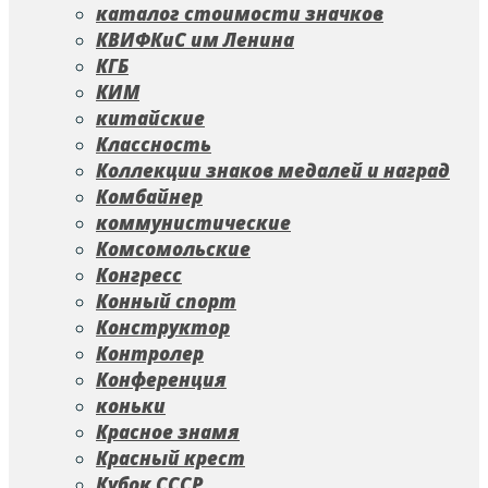
каталог стоимости значков
КВИФКиС им Ленина
КГБ
КИМ
китайские
Классность
Коллекции знаков медалей и наград
Комбайнер
коммунистические
Комсомольские
Конгресс
Конный спорт
Конструктор
Контролер
Конференция
коньки
Красное знамя
Красный крест
Кубок СССР