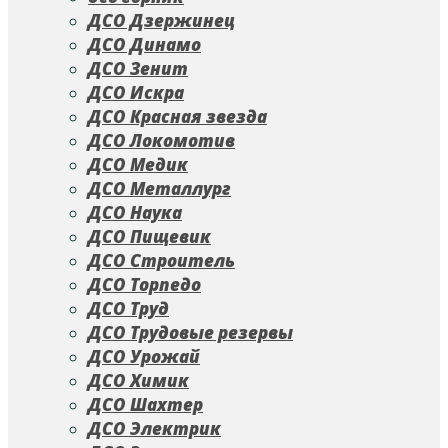
ДСО Дзержинец
ДСО Динамо
ДСО Зенит
ДСО Искра
ДСО Красная звезда
ДСО Локомотив
ДСО Медик
ДСО Металлург
ДСО Наука
ДСО Пищевик
ДСО Строитель
ДСО Торпедо
ДСО Труд
ДСО Трудовые резервы
ДСО Урожай
ДСО Химик
ДСО Шахтер
ДСО Электрик