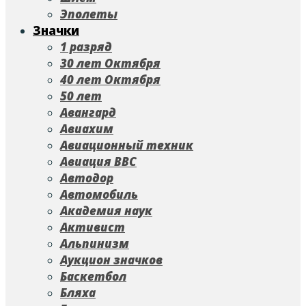
Эполеты
Значки
1 разряд
30 лет Октября
40 лет Октября
50 лет
Авангард
Авиахим
Авиационный техник
Авиация ВВС
Автодор
Автомобиль
Академия наук
Активист
Альпинизм
Аукцион значков
Баскетбол
Бляха