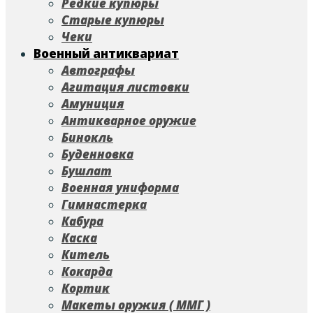
Редкие купюры
Старые купюры
Чеки
Военный антиквариат
Автографы
Агитация листовки
Амуниция
Антикварное оружие
Бинокль
Буденновка
Бушлат
Военная униформа
Гимнастерка
Кабура
Каска
Китель
Кокарда
Кортик
Макеты оружия ( ММГ )