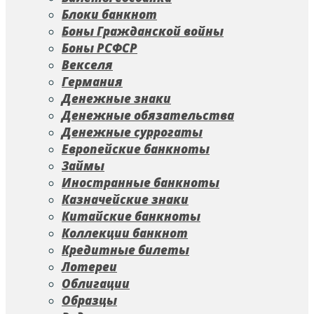
Блоки банкнот
Боны Гражданской войны
Боны РСФСР
Векселя
Германия
Денежные знаки
Денежные обязательства
Денежные суррогаты
Европейские банкноты
Займы
Иностранные банкноты
Казначейские знаки
Китайские банкноты
Коллекции банкнот
Кредитные билеты
Лотереи
Облигации
Образцы