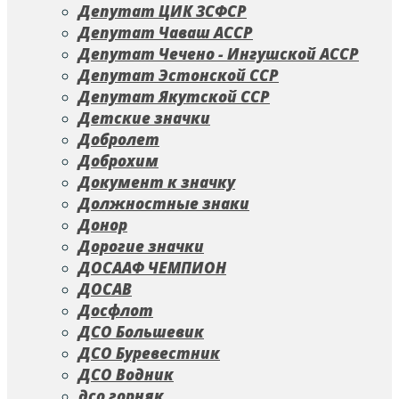
Депутат ЦИК ЗСФСР
Депутат Чаваш АССР
Депутат Чечено - Ингушской АССР
Депутат Эстонской ССР
Депутат Якутской ССР
Детские значки
Добролет
Доброхим
Документ к значку
Должностные знаки
Донор
Дорогие значки
ДОСААФ ЧЕМПИОН
ДОСАВ
Досфлот
ДСО Большевик
ДСО Буревестник
ДСО Водник
дсо горняк