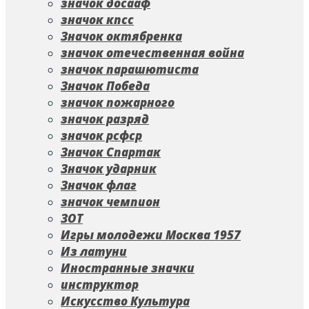
значок досааф
значок кпсс
Значок октябренка
значок отечественная война
значок парашютиста
Значок Победа
значок пожарного
значок разряд
значок рсфср
Значок Спартак
Значок ударник
Значок флаг
значок чемпион
ЗОТ
Игры молодежи Москва 1957
Из латуни
Иностранные значки
инструктор
Искусство Культура