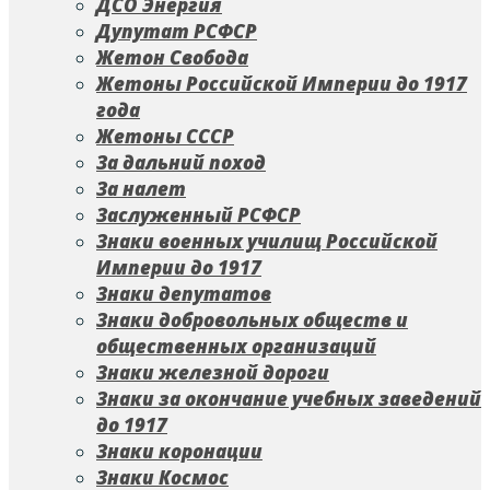
ДСО Энергия
Дупутат РСФСР
Жетон Свобода
Жетоны Российской Империи до 1917
года
Жетоны СССР
За дальний поход
За налет
Заслуженный РСФСР
Знаки военных училищ Российской
Империи до 1917
Знаки депутатов
Знаки добровольных обществ и
общественных организаций
Знаки железной дороги
Знаки за окончание учебных заведений
до 1917
Знаки коронации
Знаки Космос