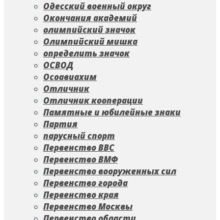
Одесский военный округ
Окончания академий
олимпийский значок
Олимпийский мишка
определить значок
ОСВОД
Осоавиахим
Отличник
Отличник кооперации
Памятные и юбилейные знаки
Партия
парусный спорт
Первенство ВВС
Первенство ВМФ
Первенство вооруженных сил
Первенство города
Первенство края
Первенство Москвы
Первенство области