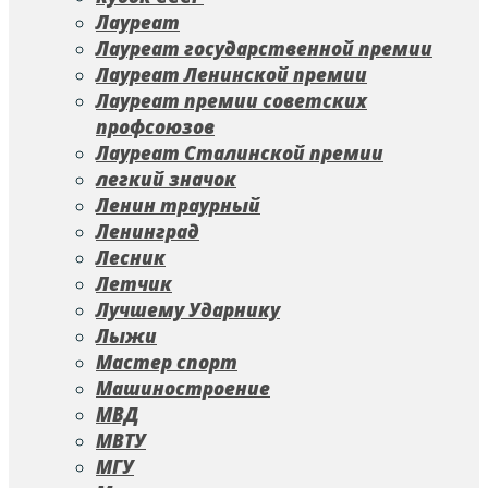
Лауреат
Лауреат государственной премии
Лауреат Ленинской премии
Лауреат премии советских
профсоюзов
Лауреат Сталинской премии
легкий значок
Ленин траурный
Ленинград
Лесник
Летчик
Лучшему Ударнику
Лыжи
Мастер спорт
Машиностроение
МВД
МВТУ
МГУ