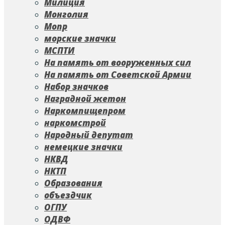
Милиция
Монголия
Мопр
морские значки
МСПТИ
На память от вооруженных сил
На память от Советской Армии
Набор значков
Наградной жетон
Наркомпищепром
наркомстрой
Народный депутат
немецкие значки
НКВД
НКТП
Образования
объездчик
ОГПУ
ОДВФ