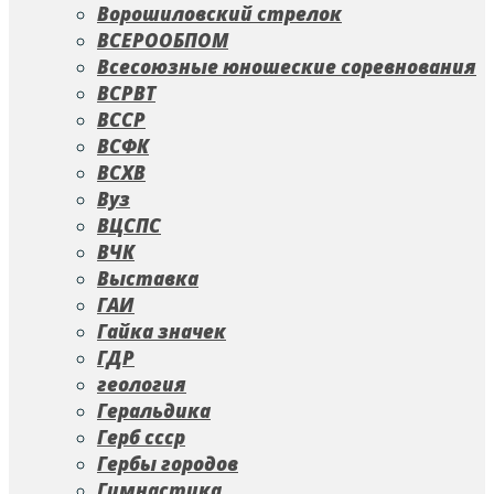
Ворошиловский стрелок
ВСЕРООБПОМ
Всесоюзные юношеские соревнования
ВСРВТ
ВССР
ВСФК
ВСХВ
Вуз
ВЦСПС
ВЧК
Выставка
ГАИ
Гайка значек
ГДР
геология
Геральдика
Герб ссср
Гербы городов
Гимнастика