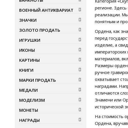
БАНКНОТЫ
Категория «Ску
регионе. Здесь
ВОЕННЫЙ АНТИКВАРИАТ
реализации. Мы
ЗНАЧКИ
понятным и про
ЗОЛОТО ПРОДАТЬ
Ордена, как зн
перед государс
ИГРУШКИ
изделие, а сви
ИКОНЫ
императорских 
материалов, вк
КАРТИНЫ
Размеры ордено
КНИГИ
ручное гравиро
охватывает сто
МАРКИ ПРОДАТЬ
наградами. Нап
МЕДАЛИ
отличаются сло
Знамени или Ор
МОДЕЛИЗМ
исторической з
МОНЕТЫ
На стоимость о
НАГРАДЫ
Ордена, вручав