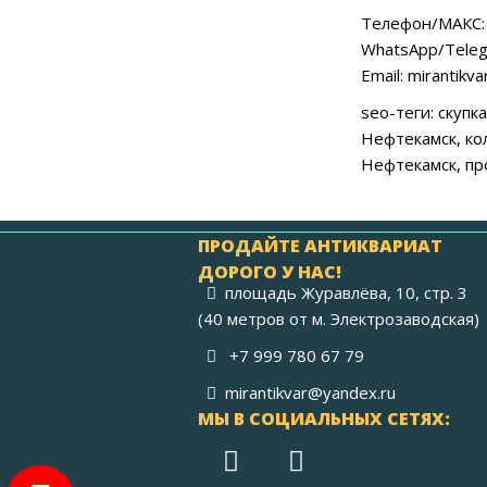
Телефон/МАКС: 
WhatsApp/Teleg
Email: mirantikv
seo-теги: скуп
Нефтекамск, ко
Нефтекамск, пр
ПРОДАЙТЕ АНТИКВАРИАТ
ДОРОГО У НАС!
площадь Журавлёва, 10, стр. 3
(40 метров от м. Электрозаводская)
+7 999 780 67 79
mirantikvar@yandex.ru
МЫ В СОЦИАЛЬНЫХ СЕТЯХ: