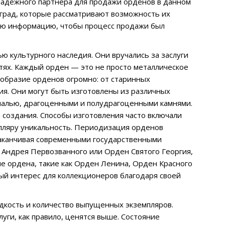
 надежного партнера для продажи орденов в данном
град, которые рассматривают возможность их
ую информацию, чтобы процесс продажи был
ю культурного наследия. Они вручались за заслуги
тях. Каждый орден — это не просто металлическое
ообразие орденов огромно: от старинных
ия. Они могут быть изготовлены из различных
 эмалью, драгоценными и полудрагоценными камнями.
 создания. Способы изготовления часто включали
мпляру уникальность. Периодизация орденов
заканчивая современными государственными
о Андрея Первозванного или Орден Святого Георгия,
ие ордена, такие как Орден Ленина, Орден Красного
ый интерес для коллекционеров благодаря своей
едкость и количество выпущенных экземпляров.
ги, как правило, ценятся выше. Состояние