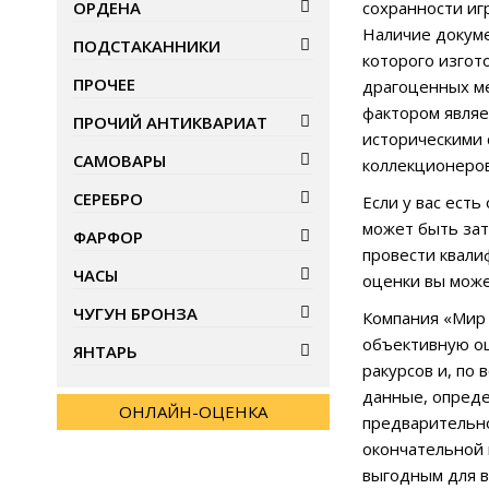
ОРДЕНА
сохранности иг
Наличие докуме
ПОДСТАКАННИКИ
которого изгот
ПРОЧЕЕ
драгоценных ме
фактором являе
ПРОЧИЙ АНТИКВАРИАТ
историческими 
САМОВАРЫ
коллекционеров
СЕРЕБРО
Если у вас ест
может быть зат
ФАРФОР
провести квали
ЧАСЫ
оценки вы може
ЧУГУН БРОНЗА
Компания «Мир 
объективную оц
ЯНТАРЬ
ракурсов и, по
данные, опреде
ОНЛАЙН-ОЦЕНКА
предварительно
окончательной 
выгодным для в