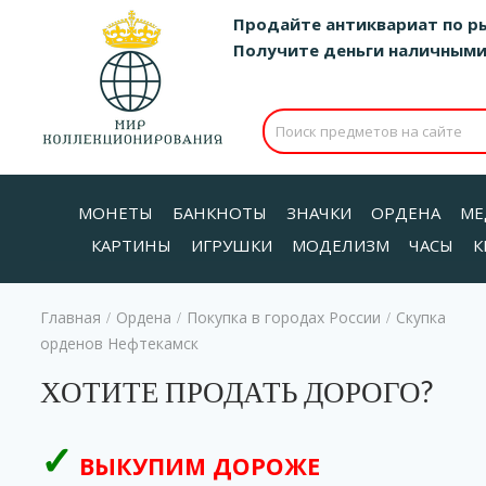
Продайте антиквариат по р
Получите деньги наличными д
МОНЕТЫ
БАНКНОТЫ
ЗНАЧКИ
ОРДЕНА
МЕ
КАРТИНЫ
ИГРУШКИ
МОДЕЛИЗМ
ЧАСЫ
К
Главная
Ордена
Покупка в городах России
Скупка
/
/
/
орденов Нефтекамск
ХОТИТЕ ПРОДАТЬ ДОРОГО?
ВЫКУПИМ ДОРОЖЕ