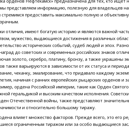
пка орденов Нефтекамск» предназначена для тех, кто ищет
 мы представляем информацию, полезную для владельцев на
 стремимся предоставить максимально полную и объективн
зрачным.
аки отличия, имеют богатую историю и являются важной часть
твом, мужество, выдающиеся достижения в различных облас
детельство исторических событий, судеб людей и эпох. Разн
наград до советских и современных российских знаков отлич
лючая золото, серебро, платину, бронзу, а также украшены
в также варьируются в зависимости от их статуса и периода
вание, чеканку, эмалирование, что придавало каждому экзе
летия, начиная с ранних европейских рыцарских орденов и 
ример, ордена Российской империи, такие как Орден Святог
жной геральдикой и высоким качеством исполнения. Советск
ден Отечественной войны, также представляют значительн
начимости и относительно большому тиражу.
рдена влияет множество факторов. Прежде всего, это его р
шиеся ограниченным тиражом или за особо выдающиеся заслу