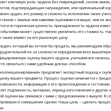
рает ключевую роль: ордена без повреждений, сколов эмали,
нтов, подтверждающих награждение, или оригинальной кор
овлен орден, его размер и сложность исполнения также учит
таллов с эмалью или камнями оцениваются выше, чем их ан
тся и историческая ценность: принадлежность ордена извес
событиями может существенно увеличить его стоимость. Нак
 также влияет на его рыночную цену.
ь орден, который вы хотели бы продать, мы рекомендуем обр
руднительной из-за сложности определения всех вышепере
фицированную оценку вашего ордена, учитывая все нюансы, 
те связаться с нами удобным для вас способом.
коллекционирования» предлагает экспертный подход к скуп
енку вашего предмета. Процесс оценки начинается с предо
 возможности, информации о его происхождении и состоянии
лят подлинность, материал, период изготовления и другие 
й оценки мы свяжемся с вами с предложением о выкупе. В сл
проверки и совершения сделки. Наша цель – сделать проце
ас.