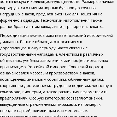
эстетическую и коллекционную ценность. Размеры значков
варьируются от миниатюрных булавок до крупных
нагрудных знаков, предназначенных для ношения на
форменной одежде. Технологии изготовления также
разнообразны: штамповка, литье, гравировка, чеканка.
Периодизация значков охватывает широкий исторический
диапазон. Ранние образцы, относящиеся к
дореволюционному периоду, часто связаны с
государственными наградами, членством в различных
обществах, учебных заведениях или профессиональных
организациях Российской империи. Советский период
ознаменовался массовым производством значков,
посвященных значимым событиям, юбилейным датам,
спортивным достижениям, трудовым подвигам, членству в
комсомоле, пионерии, а также различным ведомствам и
предприятиям. Особую категорию составляют значки,
выпущенные ограниченными тиражами, например, к
съездам партий, олимпиадам или фестивалям.
Постсоветский период также богат на интересные