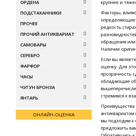
ОРДЕНА
крупнее и тяже
Факторы, влияю
ПОДСТАКАННИКИ
определяющие в
ПРОЧЕЕ
редкость (тира
ПРОЧИЙ АНТИКВАРИАТ
разновидностей
обращения или 
САМОВАРЫ
Наличие оригин
СЕРЕБРО
Если вы являет
ФАРФОР
оценку. Для эт
прозрачность с
ЧАСЫ
обладающие обш
ЧУГУН БРОНЗА
вышеперечислен
стремимся к вз
ЯНТАРЬ
Преимущества о
антиквариатом 
ОНЛАЙН-ОЦЕНКА
мы подходим к 
предложить вам
Обратившись к 