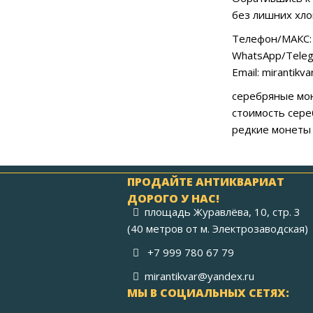
без лишних хло
Телефон/МАКС: 
WhatsApp/Teleg
Email: mirantikv
серебряные мон
стоимость сере
редкие монеты 
ПРОДАЙТЕ АНТИКВАРИАТ
ДОРОГО У НАС!
площадь Журавлёва, 10, стр. 3
(40 метров от м. Электрозаводская)
+7 999 780 67 79
mirantikvar@yandex.ru
МЫ В СОЦИАЛЬНЫХ СЕТЯХ: