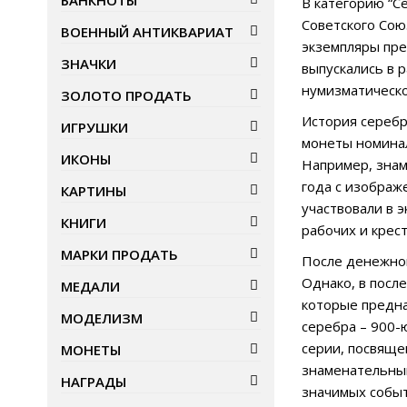
БАНКНОТЫ
В категорию “С
Советского Сою
ВОЕННЫЙ АНТИКВАРИАТ
экземпляры пре
ЗНАЧКИ
выпускались в 
нумизматическо
ЗОЛОТО ПРОДАТЬ
История серебр
ИГРУШКИ
монеты номинал
ИКОНЫ
Например, знам
года с изображ
КАРТИНЫ
участвовали в 
КНИГИ
рабочих и крес
МАРКИ ПРОДАТЬ
После денежной
Однако, в посл
МЕДАЛИ
которые предна
МОДЕЛИЗМ
серебра – 900-
серии, посвяще
МОНЕТЫ
знаменательным
НАГРАДЫ
значимых событ