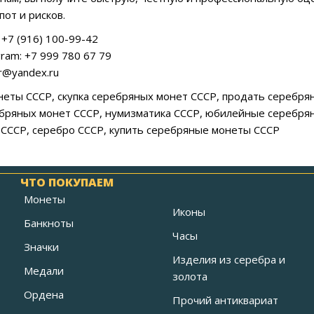
пот и рисков.
+7 (916) 100-99-42
ram: +7 999 780 67 79
ar@yandex.ru
еты СССР, скупка серебряных монет СССР, продать серебря
бряных монет СССР, нумизматика СССР, юбилейные серебря
СССР, серебро СССР, купить серебряные монеты СССР
ЧТО ПОКУПАЕМ
Монеты
Иконы
Банкноты
Часы
Значки
Изделия из серебра и
Медали
золота
Ордена
Прочий антиквариат