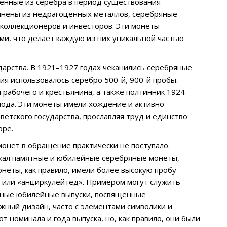
ненные из серебра в период существования
олнены из недрагоценных металлов, серебряные
коллекционеров и инвесторов. Эти монеты
ми, что делает каждую из них уникальной частью
дарства. В 1921–1927 годах чеканились серебряные
ния использовалось серебро 500-й, 900-й пробы.
рабочего и крестьянина, а также полтинник 1924
иода. Эти монеты имели хождение и активно
ветского государства, прославляя труд и единство
оре.
нет в обращение практически не поступало.
скал памятные и юбилейные серебряные монеты,
онеты, как правило, имели более высокую пробу
» или «анциркулейтед». Примером могут служить
ичные юбилейные выпуски, посвященные
жный дизайн, часто с элементами символики и
т номинала и года выпуска, но, как правило, они были