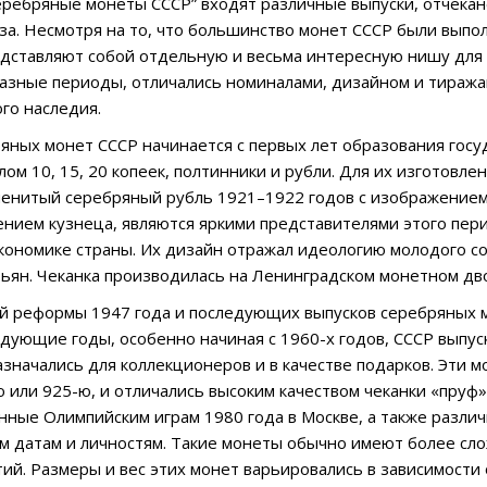
еребряные монеты СССР” входят различные выпуски, отчека
за. Несмотря на то, что большинство монет СССР были вып
дставляют собой отдельную и весьма интересную нишу для 
разные периоды, отличались номиналами, дизайном и тиража
го наследия.
яных монет СССР начинается с первых лет образования госу
ом 10, 15, 20 копеек, полтинники и рубли. Для их изготовле
енитый серебряный рубль 1921–1922 годов с изображением 
ением кузнеца, являются яркими представителями этого пер
экономике страны. Их дизайн отражал идеологию молодого со
тьян. Чеканка производилась на Ленинградском монетном дв
 реформы 1947 года и последующих выпусков серебряных мо
едующие годы, особенно начиная с 1960-х годов, СССР выпу
значались для коллекционеров и в качестве подарков. Эти м
ю или 925-ю, и отличались высоким качеством чеканки «пруф
нные Олимпийским играм 1980 года в Москве, а также разл
 датам и личностям. Такие монеты обычно имеют более сло
ий. Размеры и вес этих монет варьировались в зависимости о