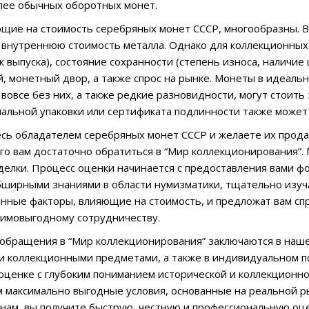
лее обычных оборотных монет.
щие на стоимость серебряных монет СССР, многообразны. В 
нутреннюю стоимость металла. Однако для коллекционных 
ж выпуска), состояние сохранности (степень износа, наличи
, монетный двор, а также спрос на рынке. Монеты в идеальн
вовсе без них, а также редкие разновидности, могут стоит
альной упаковки или сертификата подлинности также может
есь обладателем серебряных монет СССР и желаете их прод
ого вам достаточно обратиться в “Мир коллекционирования”
делки. Процесс оценки начинается с предоставления вами ф
ирными знаниями в области нумизматики, тщательно изуча
ные факторы, влияющие на стоимость, и предложат вам сп
аимовыгодному сотрудничеству.
бращения в “Мир коллекционирования” заключаются в наше
и коллекционными предметами, а также в индивидуальном по
оценке с глубоким пониманием исторической и коллекционн
 максимально выгодные условия, основанные на реальной р
нам, вы получите быструю, честную и профессиональную оце