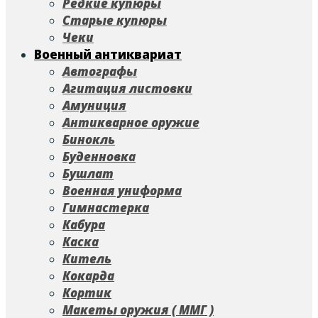
Редкие купюры
Старые купюры
Чеки
Военный антиквариат
Автографы
Агитация листовки
Амуниция
Антикварное оружие
Бинокль
Буденновка
Бушлат
Военная униформа
Гимнастерка
Кабура
Каска
Китель
Кокарда
Кортик
Макеты оружия ( ММГ )