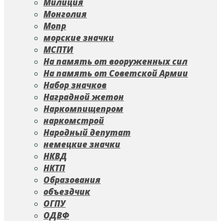
Милиция
Монголия
Мопр
морские значки
МСПТИ
На память от вооруженных сил
На память от Советской Армии
Набор значков
Наградной жетон
Наркомпищепром
наркомстрой
Народный депутат
немецкие значки
НКВД
НКТП
Образования
объездчик
ОГПУ
ОДВФ