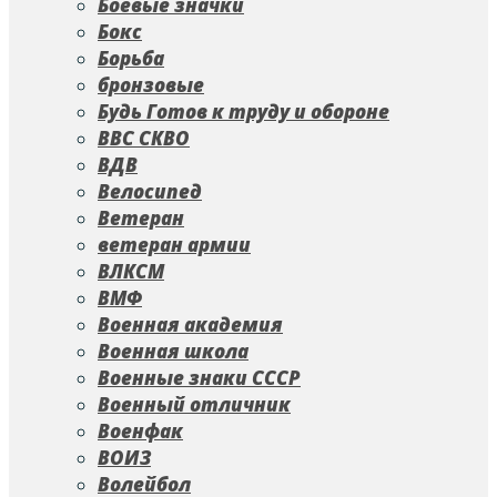
Боевые значки
Бокс
Борьба
бронзовые
Будь Готов к труду и обороне
ВВС СКВО
ВДВ
Велосипед
Ветеран
ветеран армии
ВЛКСМ
ВМФ
Военная академия
Военная школа
Военные знаки СССР
Военный отличник
Военфак
ВОИЗ
Волейбол