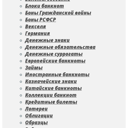
Блоки банкнот
Боны Гражданской войны
Боны РСФСР
Векселя
Германия
Денежные знаки
Денежные обязательства
Денежные суррогаты
Европейские банкноты
Займы
Иностранные банкноты
Казначейские знаки
Китайские банкноты
Коллекции банкнот
Кредитные билеты
Лотереи
Облигации
Образцы