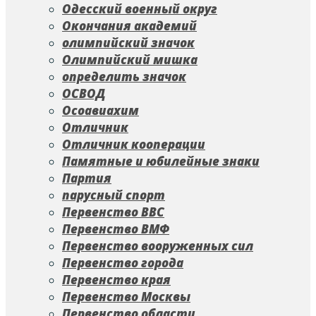
Одесский военный округ
Окончания академий
олимпийский значок
Олимпийский мишка
определить значок
ОСВОД
Осоавиахим
Отличник
Отличник кооперации
Памятные и юбилейные знаки
Партия
парусный спорт
Первенство ВВС
Первенство ВМФ
Первенство вооруженных сил
Первенство города
Первенство края
Первенство Москвы
Первенство области