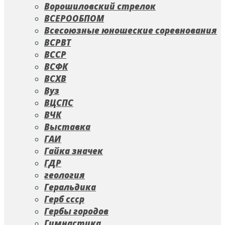
Ворошиловский стрелок
ВСЕРООБПОМ
Всесоюзные юношеские соревнования
ВСРВТ
ВССР
ВСФК
ВСХВ
Вуз
ВЦСПС
ВЧК
Выставка
ГАИ
Гайка значек
ГДР
геология
Геральдика
Герб ссср
Гербы городов
Гимнастика