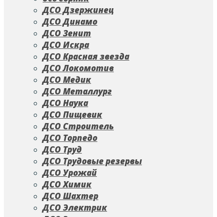
ДСО Дзержинец
ДСО Динамо
ДСО Зенит
ДСО Искра
ДСО Красная звезда
ДСО Локомотив
ДСО Медик
ДСО Металлург
ДСО Наука
ДСО Пищевик
ДСО Строитель
ДСО Торпедо
ДСО Труд
ДСО Трудовые резервы
ДСО Урожай
ДСО Химик
ДСО Шахтер
ДСО Электрик