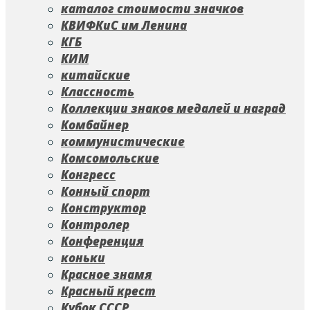
каталог стоимости значков
КВИФКиС им Ленина
КГБ
КИМ
китайские
Классность
Коллекции знаков медалей и наград
Комбайнер
коммунистические
Комсомольские
Конгресс
Конный спорт
Конструктор
Контролер
Конференция
коньки
Красное знамя
Красный крест
Кубок СССР