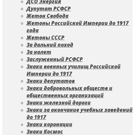
ДСО Энергия
Дупутат РСФСР
Жетон Свобода
Жетоны Российской Империи до 1917
года
Жетоны СССР
За дальний поход
За налет
Заслуженный РСФСР
Знаки военных училищ Российской
Империи до 1917
Знаки депутатов
Знаки добровольных обществ и
общественных организаций
Знаки железной дороги
Знаки за окончание учебных заведений
до 1917
Знаки коронации
Знаки Космос