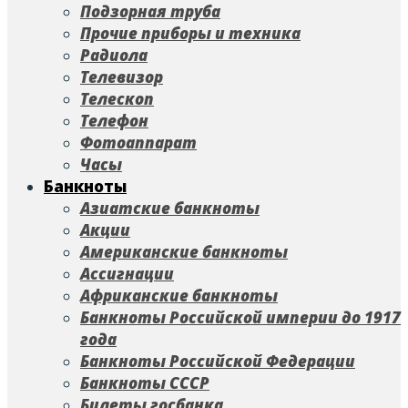
Подзорная труба
Прочие приборы и техника
Радиола
Телевизор
Телескоп
Телефон
Фотоаппарат
Часы
Банкноты
Азиатские банкноты
Акции
Американские банкноты
Ассигнации
Африканские банкноты
Банкноты Российской империи до 1917
года
Банкноты Российской Федерации
Банкноты СССР
Билеты госбанка