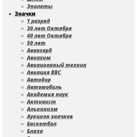
Эполеты
Значки
1 разряд
30 лет Октября
40 лет Октября
50 лет
Авангард
Авиахим
Авиационный техник
Авиация ВВС
Автодор
Автомобиль
Академия наук
Активист
Альпинизм
Аукцион значков
Баскетбол
Бляха