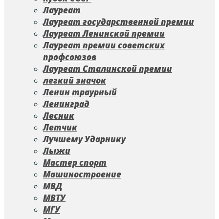
Лауреат
Лауреат государственной премии
Лауреат Ленинской премии
Лауреат премии советских
профсоюзов
Лауреат Сталинской премии
легкий значок
Ленин траурный
Ленинград
Лесник
Летчик
Лучшему Ударнику
Лыжи
Мастер спорт
Машиностроение
МВД
МВТУ
МГУ