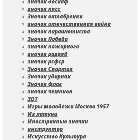
значок досааф
значок кпсс
Значок октябренка
значок отечественная война
значок парашютиста
Значок Победа
значок пожарного
значок разряд
значок рсфср
Значок Спартак
Значок ударник
Значок флаг
значок чемпион
ЗОТ
Игры молодежи Москва 1957
Из латуни
Иностранные значки
инструктор
Искусство Культура