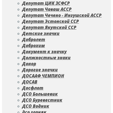
Депутат ЦИК ЗСФСР
Депутат Чаваш АССР
Депутат Чечено - Ингушской АССР
Депутат Эстонской ССР
Депутат Якутской ССР
Детские значки
Добролет
Доброхим
Документ к значку
Должностные знаки
Донор
Дорогие значки
ДОСААФ ЧЕМПИОН
ДОСАВ
Досфлот
ДСО Большевик
ДСО Буревестник
ДСО Водник
дсо горняк