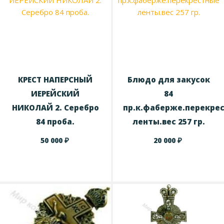
КРЕСТ НАПЕРСНЫЙ
Блюдo для зaкуcoк
ИЕРЕЙСКИЙ
84
НИКОЛАЙ 2. Серебро
пр.к.фабepже.пepeкре
84 проба.
ленты.веc 257 гр.
₽
₽
50 000
20 000