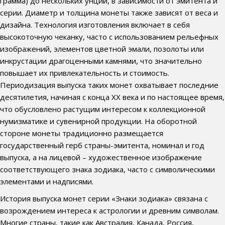
грамма) до нескольких унций, в зависимости от эмитента и
серии. Диаметр и толщина монеты также зависят от веса и
дизайна. Технология изготовления включает в себя
высокоточную чеканку, часто с использованием рельефных
изображений, элементов цветной эмали, позолоты или
инкрустации драгоценными камнями, что значительно
повышает их привлекательность и стоимость.
Периодизация выпуска таких монет охватывает последние
десятилетия, начиная с конца XX века и по настоящее время,
что обусловлено растущим интересом к коллекционной
нумизматике и сувенирной продукции. На оборотной
стороне монеты традиционно размещается
государственный герб страны-эмитента, номинал и год
выпуска, а на лицевой – художественное изображение
соответствующего знака зодиака, часто с символическими
элементами и надписями.
История выпуска монет серии «Знаки зодиака» связана с
возрождением интереса к астрологии и древним символам.
Многие страны, такие как Австралия, Канада, Россия,