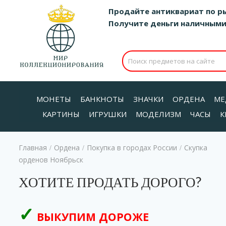
Продайте антиквариат по р
Получите деньги наличными д
МОНЕТЫ
БАНКНОТЫ
ЗНАЧКИ
ОРДЕНА
МЕ
КАРТИНЫ
ИГРУШКИ
МОДЕЛИЗМ
ЧАСЫ
К
Главная
Ордена
Покупка в городах России
Скупка
/
/
/
орденов Ноябрьск
ХОТИТЕ ПРОДАТЬ ДОРОГО?
ВЫКУПИМ ДОРОЖЕ