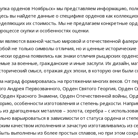
купка орденов Ноябрьск» мы представляем информацию, пол
десь вы найдете данные о специфике орденов как коллекцио
еделяющих их стоимость. Мы не предлагаем конкретные орде
роцессе скупки и особенностях оценки.
и являются важной частью мировой и отечественной фалери
обой не только символы отличия, но и ценные исторически
ически ордена появились как знаки отличия рыцарских орден
емые за военные, гражданские и иные заслуги. Их дизайн, ма
сторический смысл, отражая дух эпохи, в которую они были с
ма наград формировалась на протяжении многих веков. От п
ого Андрея Первозванного, Орден Святого Георгия, Орден Св
Орден Красного Знамени, Орден Отечественной войны, Орд
орию, особенности изготовления и степень редкости. Напр
ь из драгоценных металлов – золота, серебра – с использова
ильно варьироваться в зависимости от статуса ордена и степ
оким качеством исполнения и зачастую изготавливались из с
быть выполнены из более простых сплавов, но при этом сох