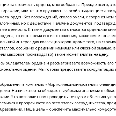
щие на стоимость ордена, многообразны. Прежде всего, эт
тиражами, или те, что вручались за особо выдающиеся заслу
мета: орден без повреждений, сколов эмали, с сохранением
алогичный, но с дефектами. Наличие документов, подтверж
 ее ценность. К таким документам относятся орденские кни
рдена, то есть время его изготовления, также имеет значен
ольший интерес для коллекционеров. Кроме того, на стоимо
таллов, особенно с редкими камнями или сложной эмалью, в
 или массовое производство) также может влиять на цену.
есь обладателем ордена и рассматриваете возможность его 
сиональной оценки. Мы готовы предоставить консультацию
обращения в компанию «Мир коллекционирования» очевидн
делки. Наши эксперты обладают глубокими знаниями в облас
ками. Это позволяет нам проводить точную и объективную о
ремимся к прозрачности во всех этапах сотрудничества, пр
бразовании. Наша цель – обеспечить максимально комфортн