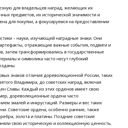
езную для владельцев наград, желающих их
нных предметов, их исторической значимости и
на для покупки, а фокусируемся на предоставлении
стики – науки, изучающей наградные знаки. Они
е артефакты, отражающие важные события, подвиги и
ов, затем трансформировались в государственные
териалы и символика часто несут глубокий
озданы.
ервых знаков отличия дореволюционной России, таких
ятого Владимира, до советских наград, включая
ен Славы. Каждый из этих орденов имеет свою
имер, дореволюционные ордена часто
нием эмалей и инкрустаций. Размеры и вес таких
ени. Советские ордена, особенно ранние, также
еребра, золота и платины. Поздние советские
раняли свою историческую и коллекционную ценность.