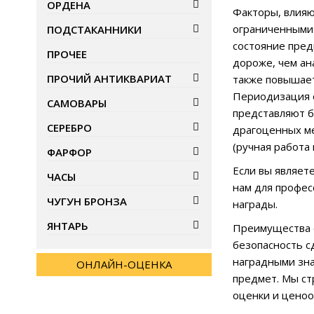
ОРДЕНА
Факторы, влияю
ограниченными 
ПОДСТАКАННИКИ
состояние пред
ПРОЧЕЕ
дороже, чем ан
ПРОЧИЙ АНТИКВАРИАТ
также повышает
Периодизация о
САМОВАРЫ
представляют б
СЕРЕБРО
драгоценных ме
(ручная работа
ФАРФОР
Если вы являет
ЧАСЫ
нам для профес
ЧУГУН БРОНЗА
награды.
ЯНТАРЬ
Преимущества 
безопасность с
наградными зна
ОНЛАЙН-ОЦЕНКА
предмет. Мы ст
оценки и ценоо