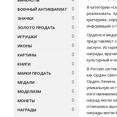
БАНКНОТЫ
В категории «С
ВОЕННЫЙ АНТИКВАРИАТ
реализовать. З
ЗНАЧКИ
критериях, опр
информации о п
ЗОЛОТО ПРОДАТЬ
Ордена и медал
ИГРУШКИ
представляют с
ИКОНЫ
заслуги. Истор
награды, вруча
КАРТИНЫ
культурный и и
КНИГИ
В России систе
МАРКИ ПРОДАТЬ
как Орден Свят
Орден Ленина, 
МЕДАЛИ
уникальную ист
МОДЕЛИЗМ
изготавливалис
наград могли с
МОНЕТЫ
отличались выс
НАГРАДЫ
награды могли 