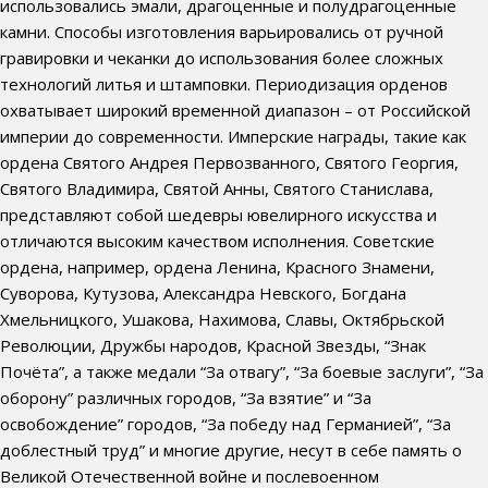
использовались эмали, драгоценные и полудрагоценные
камни. Способы изготовления варьировались от ручной
гравировки и чеканки до использования более сложных
технологий литья и штамповки. Периодизация орденов
охватывает широкий временной диапазон – от Российской
империи до современности. Имперские награды, такие как
ордена Святого Андрея Первозванного, Святого Георгия,
Святого Владимира, Святой Анны, Святого Станислава,
представляют собой шедевры ювелирного искусства и
отличаются высоким качеством исполнения. Советские
ордена, например, ордена Ленина, Красного Знамени,
Суворова, Кутузова, Александра Невского, Богдана
Хмельницкого, Ушакова, Нахимова, Славы, Октябрьской
Революции, Дружбы народов, Красной Звезды, “Знак
Почёта”, а также медали “За отвагу”, “За боевые заслуги”, “За
оборону” различных городов, “За взятие” и “За
освобождение” городов, “За победу над Германией”, “За
доблестный труд” и многие другие, несут в себе память о
Великой Отечественной войне и послевоенном