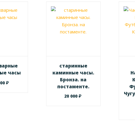
варные
старинные
ые часы
каминные часы.
Н
Бронза. на
₽
000
постаменте.
Ф
Чугу
₽
20 000