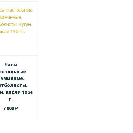
Часы
астольные
Каминные.
утболисты.
н. Касли 1964
г.
₽
7 000