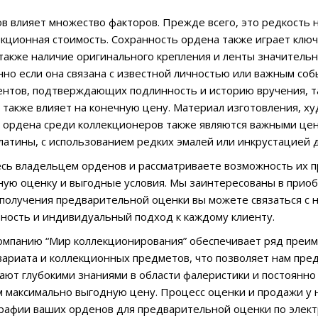
в влияет множество факторов. Прежде всего, это редкость
кционная стоимость. Сохранность ордена также играет ключ
 также наличие оригинального крепления и ленты значитель
нно если она связана с известной личностью или важным со
нтов, подтверждающих подлинность и историю вручения, та
 также влияет на конечную цену. Материал изготовления, ху
п ордена среди коллекционеров также являются важными ц
платины, с использованием редких эмалей или инкрустацией
есь владельцем орденов и рассматриваете возможность их п
ую оценку и выгодные условия. Мы заинтересованы в приоб
 получения предварительной оценки вы можете связаться с 
ость и индивидуальный подход к каждому клиенту.
омпанию “Мир коллекционирования” обеспечивает ряд преи
вариата и коллекционных предметов, что позволяет нам пр
ают глубокими знаниями в области фалеристики и постоянно
 максимально выгодную цену. Процесс оценки и продажи у н
рафии ваших орденов для предварительной оценки по элек