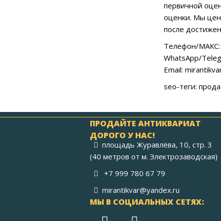
первичной оцен
оценки. Мы цен
после достижен
Телефон/МАКС: 
WhatsApp/Teleg
Email: mirantikv
seo-теги: прод
ПРОДАЙТЕ АНТИКВАРИАТ
ДОРОГО У НАС!
площадь Журавлёва, 10, стр. 3
(40 метров от м. Электрозаводская)
+7 999 780 67 79
mirantikvar@yandex.ru
МЫ В СОЦИАЛЬНЫХ СЕТЯХ: