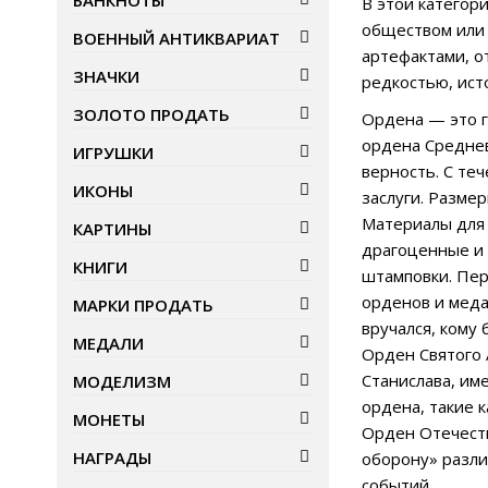
БАНКНОТЫ
В этой категор
обществом или 
ВОЕННЫЙ АНТИКВАРИАТ
артефактами, о
ЗНАЧКИ
редкостью, ист
ЗОЛОТО ПРОДАТЬ
Ордена — это г
ордена Среднев
ИГРУШКИ
верность. С те
ИКОНЫ
заслуги. Разме
Материалы для 
КАРТИНЫ
драгоценные и 
КНИГИ
штамповки. Пер
орденов и меда
МАРКИ ПРОДАТЬ
вручался, кому
МЕДАЛИ
Орден Святого 
Станислава, им
МОДЕЛИЗМ
ордена, такие 
МОНЕТЫ
Орден Отечеств
НАГРАДЫ
оборону» разли
событий.