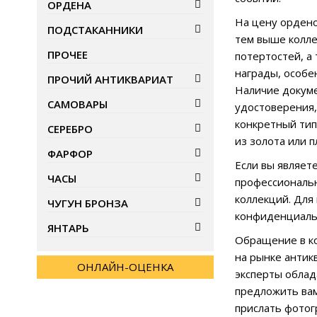
ОРДЕНА
На цену ордено
ПОДСТАКАННИКИ
тем выше колле
ПРОЧЕЕ
потертостей, а
награды, особе
ПРОЧИЙ АНТИКВАРИАТ
Наличие докуме
САМОВАРЫ
удостоверения,
конкретный ти
СЕРЕБРО
из золота или 
ФАРФОР
Если вы являет
ЧАСЫ
профессиональн
коллекций. Для
ЧУГУН БРОНЗА
конфиденциальн
ЯНТАРЬ
Обращение в к
на рынке антик
ОНЛАЙН-ОЦЕНКА
эксперты облад
предложить вам
прислать фотог