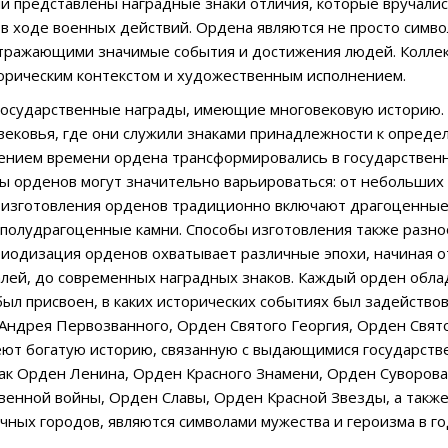
ии представлены наградные знаки отличия, которые вручали
в ходе военных действий. Ордена являются не просто симво
тражающими значимые события и достижения людей. Коллек
орическим контекстом и художественным исполнением.
осударственные награды, имеющие многовековую историю. 
ековья, где они служили знаками принадлежности к опреде
чением времени ордена трансформировались в государствен
ры орденов могут значительно варьироваться: от небольших 
изготовления орденов традиционно включают драгоценные ме
полудрагоценные камни. Способы изготовления также разноо
иодизация орденов охватывает различные эпохи, начиная от
лей, до современных наградных знаков. Каждый орден облада
 был присвоен, в каких исторических событиях был задейство
Андрея Первозванного, Орден Святого Георгия, Орден Свят
еют богатую историю, связанную с выдающимися государств
как Орден Ленина, Орден Красного Знамени, Орден Суворова
енной войны, Орден Славы, Орден Красной Звезды, а также м
чных городов, являются символами мужества и героизма в г