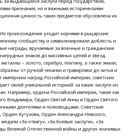
сь за выдающиеся заслуги перед государством,
лами признания, но и важными историческими
ционная ценность таких предметов обусловлена их
Их происхождение уходит корнями в рыцарские
ленному сообществу и символизировали доблесть и
ные награды, вручаемые за военные и гражданские
нагрудных знаков до массивных цепей и звезд.
таллы – золото, серебро, платину, а также эмали,
бразны: от ручной чеканки и гравировки до литья и
 имперских наград Российской империи, советских
ет своей уникальной историей: за какие заслуги он
ван. Например, ордена Российской империи, такие как
ого Владимира, Орден Святой Анны и Орден Святого
енными деятелями и полководцами. Советские
, Орден Кутузова, Орден Александра Невского,
едали «За отвагу», «За боевые заслуги», «За
оды Великой Отечественной войны и других значимых