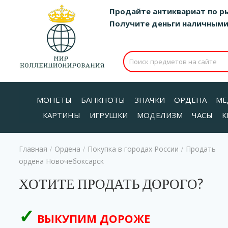
Продайте антиквариат по р
Получите деньги наличными д
МОНЕТЫ
БАНКНОТЫ
ЗНАЧКИ
ОРДЕНА
МЕ
КАРТИНЫ
ИГРУШКИ
МОДЕЛИЗМ
ЧАСЫ
К
Главная
Ордена
Покупка в городах России
Продать
/
/
/
ордена Новочебоксарск
ХОТИТЕ ПРОДАТЬ ДОРОГО?
ВЫКУПИМ ДОРОЖЕ