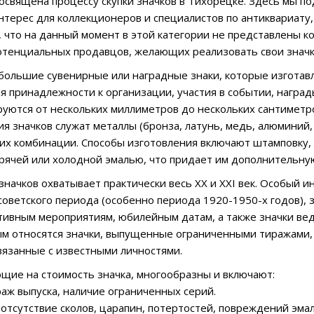
посвящена процессу скупки значков в Тихорецке. Здесь мы по
нтерес для коллекционеров и специалистов по антиквариату, 
, что на данный момент в этой категории не представлены 
отенциальных продавцов, желающих реализовать свои значк
ебольшие сувенирные или наградные знаки, которые изготав
я принадлежности к организации, участия в событии, наград
уются от нескольких миллиметров до нескольких сантиметр
ия значков служат металлы (бронза, латунь, медь, алюминий,
е их комбинации. Способы изготовления включают штамповку, 
рячей или холодной эмалью, что придает им дополнительн
начков охватывает практически весь XX и XXI век. Особый 
 советского периода (особенно периода 1920-1950-х годов),
тивным мероприятиям, юбилейным датам, а также значки ве
м относятся значки, выпущенные ограниченными тиражами, з
связанные с известными личностями.
щие на стоимость значка, многообразны и включают:
раж выпуска, наличие ограниченных серий.
: отсутствие сколов, царапин, потертостей, повреждений эма