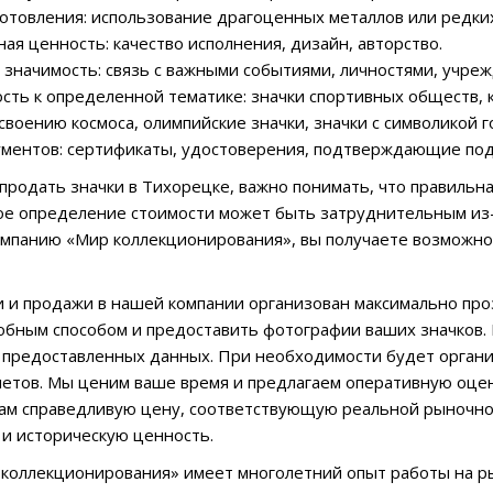
готовления: использование драгоценных металлов или редких
ая ценность: качество исполнения, дизайн, авторство.
я значимость: связь с важными событиями, личностями, учре
сть к определенной тематике: значки спортивных обществ, к
воению космоса, олимпийские значки, значки с символикой г
ументов: сертификаты, удостоверения, подтверждающие под
 продать значки в Тихорецке, важно понимать, что правильн
е определение стоимости может быть затруднительным из-
мпанию «Мир коллекционирования», вы получаете возможно
 и продажи в нашей компании организован максимально проз
бным способом и предоставить фотографии ваших значков.
 предоставленных данных. При необходимости будет органи
етов. Мы ценим ваше время и предлагаем оперативную оцен
ам справедливую цену, соответствующую реальной рыночной
и историческую ценность.
коллекционирования» имеет многолетний опыт работы на р