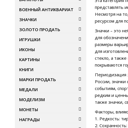
Эта категория 
представлять и
ВОЕННЫЙ АНТИКВАРИАТ
Несмотря на то
ЗНАЧКИ
ресурсом для п
ЗОЛОТО ПРОДАТЬ
Значки – это н
для обозначени
ИГРУШКИ
размеры варьир
ИКОНЫ
для изготовлен
стекло, а такж
КАРТИНЫ
покрываются го
КНИГИ
Периодизация з
МАРКИ ПРОДАТЬ
России, значки
событиям, спор
МЕДАЛИ
редким и ценны
МОДЕЛИЗМ
также значки, 
МОНЕТЫ
Факторы, влияю
1. Редкость: ти
НАГРАДЫ
2. Сохранность