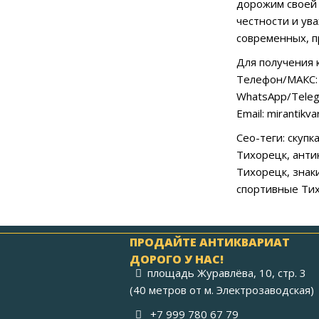
дорожим своей 
честности и ув
современных, п
Для получения 
Телефон/МАКС: 
WhatsApp/Teleg
Email: mirantikv
Сео-теги: скупк
Тихорецк, анти
Тихорецк, знак
спортивные Тих
ПРОДАЙТЕ АНТИКВАРИАТ
ДОРОГО У НАС!
площадь Журавлёва, 10, стр. 3
(40 метров от м. Электрозаводская)
+7 999 780 67 79