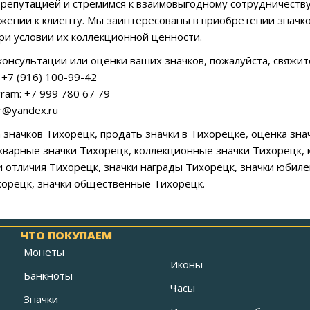
репутацией и стремимся к взаимовыгодному сотрудничеству
ажении к клиенту. Мы заинтересованы в приобретении значк
ри условии их коллекционной ценности.
консультации или оценки ваших значков, пожалуйста, свяжите
+7 (916) 100-99-42
ram: +7 999 780 67 79
ar@yandex.ru
а значков Тихорецк, продать значки в Тихорецке, оценка зн
кварные значки Тихорецк, коллекционные значки Тихорецк, к
и отличия Тихорецк, значки награды Тихорецк, значки юбил
орецк, значки общественные Тихорецк.
ЧТО ПОКУПАЕМ
Монеты
Иконы
Банкноты
Часы
Значки