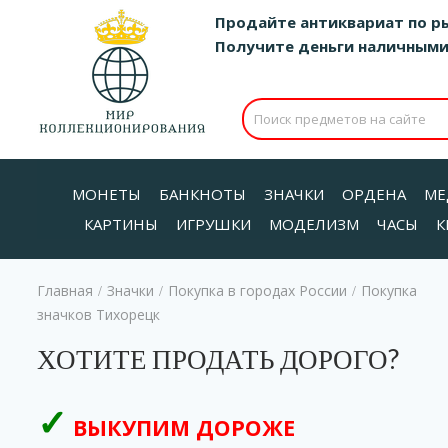
Продайте антиквариат по р
Получите деньги наличными д
МОНЕТЫ
БАНКНОТЫ
ЗНАЧКИ
ОРДЕНА
МЕ
КАРТИНЫ
ИГРУШКИ
МОДЕЛИЗМ
ЧАСЫ
К
Главная
Значки
Покупка в городах России
Покупка
/
/
/
значков Тихорецк
ХОТИТЕ ПРОДАТЬ ДОРОГО?
ВЫКУПИМ ДОРОЖЕ