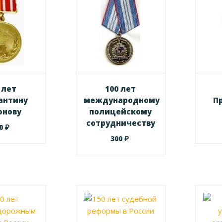
 лет
100 лет
антину
международному
П
онову
полицейскому
сотрудничеству
₽
00
₽
300