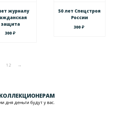
лет журналу
50 лет Спецстроя
ражданская
России
защита
₽
300
₽
300
1
12
→
 КОЛЛЕКЦИОНЕРАМ
ии дня деньги будут у вас.