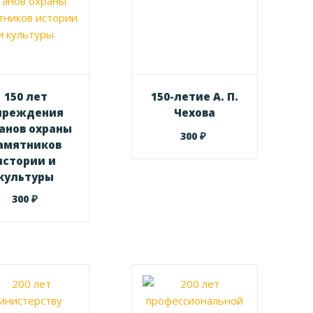
150 лет
150-летие А. П.
чреждения
Чехова
анов охраны
₽
300
амятников
истории и
культуры
₽
300