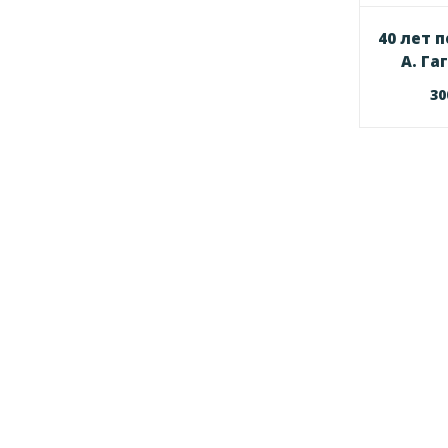
40 лет 
А. Га
3