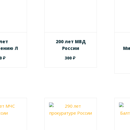
 лет
200 лет МВД
лению Л
России
Ми
₽
₽
00
300