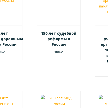
 лет
150 лет судебной
одорожным
реформы в
у
м России
России
орг
п
₽
₽
00
300