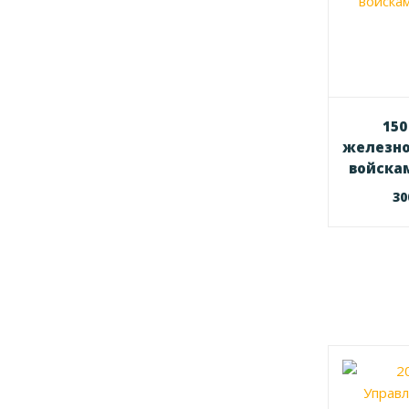
150
железн
войска
3