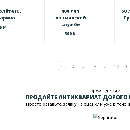
полёта Ю.
400 лет
50 
гарина
лоцманской
Г
службе
₽
00
₽
300
1
2
3
4
…
10
1
время-деньги
ПРОДАЙТЕ АНТИКВАРИАТ ДОРОГО
Просто оставьте заявку на оценку и уже в течен