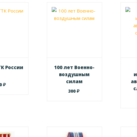
ТК России
100 лет Военно-
воздушным
и
силам
а
₽
00
с
₽
300