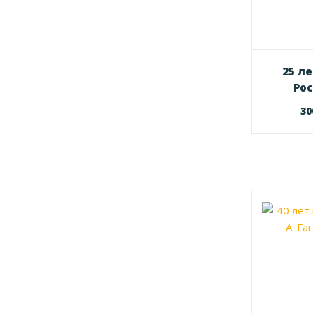
25 л
Ро
3