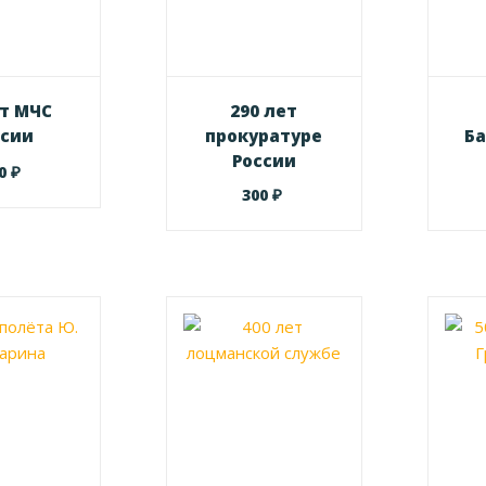
ет МЧС
290 лет
ссии
прокуратуре
Б
России
₽
00
₽
300