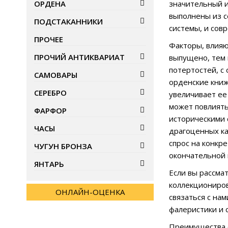
ОРДЕНА
значительный и
выполнены из с
ПОДСТАКАННИКИ
системы, и сов
ПРОЧЕЕ
Факторы, влияю
ПРОЧИЙ АНТИКВАРИАТ
выпущено, тем 
потертостей, с
САМОВАРЫ
орденские книж
СЕРЕБРО
увеличивает ее
может повлиять
ФАРФОР
историческими 
ЧАСЫ
драгоценных ка
спрос на конкр
ЧУГУН БРОНЗА
окончательной 
ЯНТАРЬ
Если вы рассма
коллекциониров
ОНЛАЙН-ОЦЕНКА
связаться с на
фалеристики и 
Преимущества 