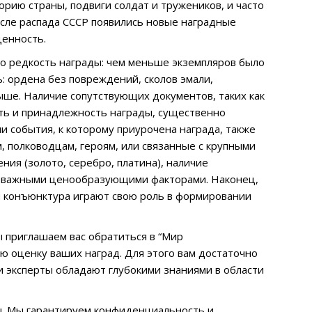
рию страны, подвиги солдат и тружеников, и часто
осле распада СССР появились новые наградные
ценность.
то редкость награды: чем меньше экземпляров было
: ордена без повреждений, сколов эмали,
ыше. Наличие сопутствующих документов, таких как
ть и принадлежность награды, существенно
и события, к которому приурочена награда, также
 полководцам, героям, или связанные с крупными
ния (золото, серебро, платина), наличие
ся важными ценообразующими факторами. Наконец,
я конъюнктура играют свою роль в формировании
 приглашаем вас обратиться в “Мир
 оценку ваших наград. Для этого вам достаточно
ши эксперты обладают глубокими знаниями в области
. Мы гарантируем конфиденциальность и