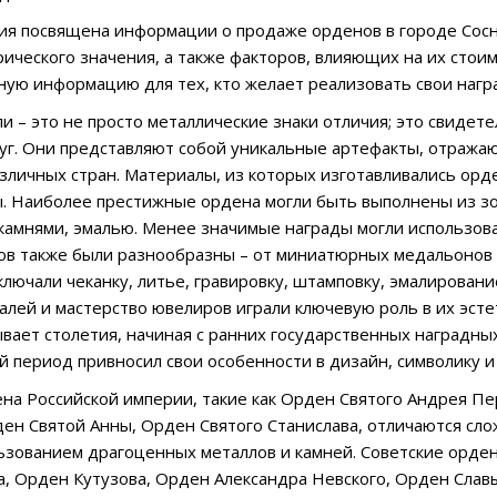
ия посвящена информации о продаже орденов в городе Сосн
орического значения, а также факторов, влияющих на их сто
ную информацию для тех, кто желает реализовать свои нагр
и – это не просто металлические знаки отличия; это свидет
луг. Они представляют собой уникальные артефакты, отража
зличных стран. Материалы, из которых изготавливались орде
ы. Наиболее престижные ордена могли быть выполнены из зол
амнями, эмалью. Менее значимые награды могли использоват
в также были разнообразны – от миниатюрных медальонов 
ключали чеканку, литье, гравировку, штамповку, эмалировани
алей и мастерство ювелиров играли ключевую роль в их эст
вает столетия, начиная с ранних государственных наградны
й период привносил свои особенности в дизайн, символику 
на Российской империи, такие как Орден Святого Андрея Пе
ен Святой Анны, Орден Святого Станислава, отличаются сло
ьзованием драгоценных металлов и камней. Советские орден
, Орден Кутузова, Орден Александра Невского, Орден Слав