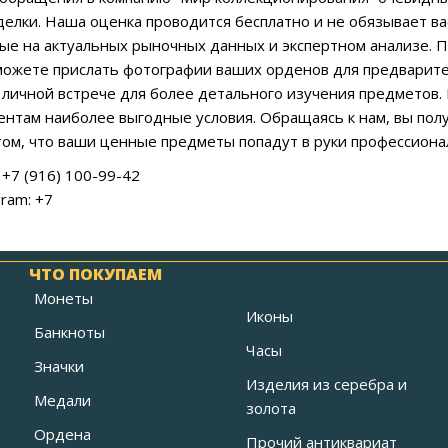
делки. Наша оценка проводится бесплатно и не обязывает в
ые на актуальных рыночных данных и экспертном анализе. П
можете прислать фотографии ваших орденов для предварите
 личной встрече для более детального изучения предметов.
ентам наиболее выгодные условия. Обращаясь к нам, вы полу
том, что ваши ценные предметы попадут в руки профессионал
+7 (916) 100-99-42
ram: +7
ЧТО ПОКУПАЕМ
Монеты
Иконы
Банкноты
Часы
Значки
Изделия из серебра и
Медали
золота
Ордена
Прочий антиквариат