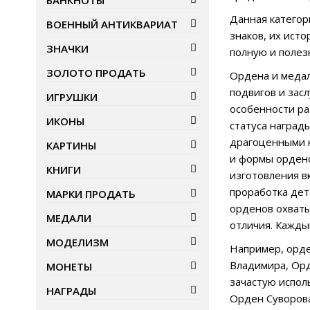
БАНКНОТЫ
Данная категор
ВОЕННЫЙ АНТИКВАРИАТ
знаков, их ист
ЗНАЧКИ
полную и полез
ЗОЛОТО ПРОДАТЬ
Ордена и медал
подвигов и зас
ИГРУШКИ
особенности ра
ИКОНЫ
статуса наград
драгоценными к
КАРТИНЫ
и формы ордено
КНИГИ
изготовления в
проработка дет
МАРКИ ПРОДАТЬ
орденов охваты
МЕДАЛИ
отличия. Кажды
МОДЕЛИЗМ
Например, орде
Владимира, Орд
МОНЕТЫ
зачастую испол
НАГРАДЫ
Орден Суворова