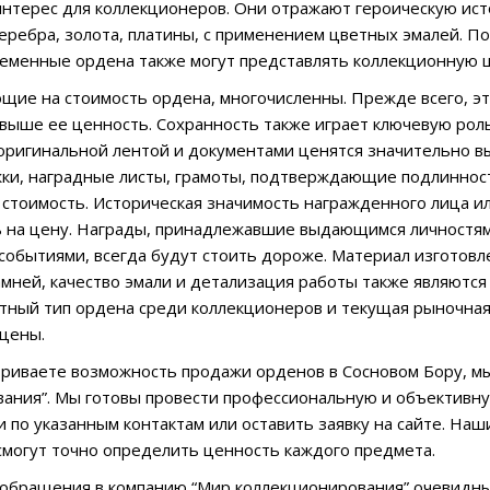
нтерес для коллекционеров. Они отражают героическую исто
еребра, золота, платины, с применением цветных эмалей. П
ременные ордена также могут представлять коллекционную 
щие на стоимость ордена, многочисленны. Прежде всего, э
выше ее ценность. Сохранность также играет ключевую роль
 оригинальной лентой и документами ценятся значительно в
ки, наградные листы, грамоты, подтверждающие подлиннос
 стоимость. Историческая значимость награжденного лица ил
 на цену. Награды, принадлежавшие выдающимся личностям,
событиями, всегда будут стоить дороже. Материал изготовле
мней, качество эмали и детализация работы также являют
етный тип ордена среди коллекционеров и текущая рыночна
цены.
триваете возможность продажи орденов в Сосновом Бору, мы
ания”. Мы готовы провести профессиональную и объективную
ми по указанным контактам или оставить заявку на сайте. На
смогут точно определить ценность каждого предмета.
обращения в компанию “Мир коллекционирования” очевидны