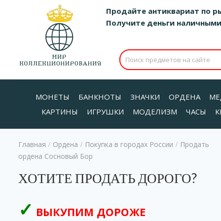
Продайте антиквариат по р
Получите деньги наличными д
МОНЕТЫ
БАНКНОТЫ
ЗНАЧКИ
ОРДЕНА
МЕ
КАРТИНЫ
ИГРУШКИ
МОДЕЛИЗМ
ЧАСЫ
К
Главная
Ордена
Покупка в городах России
Продать
/
/
/
ордена Сосновый Бор
ХОТИТЕ ПРОДАТЬ ДОРОГО?
ВЫКУПИМ ДОРОЖЕ