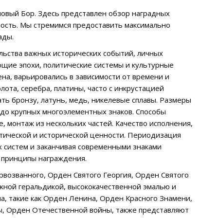
овый Бор. Здесь представлен обзор наградных
имость. Мы стремимся предоставить максимально
ады.
ельства важных исторических событий, личных
ющие эпохи, политические системы и культурные
на, варьировались в зависимости от времени и
ота, серебра, платины, часто с инкрустацией
ь бронзу, латунь, медь, никелевые сплавы. Размеры
до крупных многоэлементных знаков. Способы
е, монтаж из нескольких частей. Качество исполнения,
етической и исторической ценности. Периодизация
х систем и заканчивая современными знаками
и принципы награждения.
рвозванного, Орден Святого Георгия, Орден Святого
жной геральдикой, высококачественной эмалью и
а, такие как Орден Ленина, Орден Красного Знамени,
ы, Орден Отечественной войны, также представляют