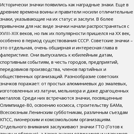
Исторически значки появились как наградные знаки. Еще в
древние времена воины и правители носили отличительные
знаки, указывающие на их статус и заслуги. В более
привычном для нас виде значки начали распространяться с
XVIII-XIX веков, но пик их популярности пришелся на XX век,
особенно в период существования СССР. Советские значки –
это отдельная, очень обширная и интересная глава в
фалеристике. Они выпускались к юбилейным датам,
спортивным событиям, в честь городов, предприятий,
передовиков производства, членов партийных и
общественных организаций. Разнообразие советских
значков поражает: от простых алюминиевых до эмалевых,
изготовленных из латуни, мельхиора и даже драгоценных
металлов. Среди них встречаются значки, посвященные
Олимпиаде-80, освоению космоса, строительству БАМа,
Всесоюзным Ленинским субботникам, различным съездам
КПСС, пионерским и комсомольским организациям.
Отдельного внимания заслуживают значки ГТО (Готов к
труду и обороне), а также значки отличников и ударников