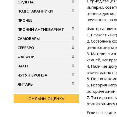
Периодизация 
ОРДЕНА
империи, совет
ПОДСТАКАННИКИ
ценных для кол
врученные за о
ПРОЧЕЕ
Факторы, влияю
ПРОЧИЙ АНТИКВАРИАТ
1. Редкость на
САМОВАРЫ
2. Состояние с
ценятся значит
СЕРЕБРО
3. Материал из
ФАРФОР
камней, как пра
ЧАСЫ
4. Наличие док
значительно п
ЧУГУН БРОНЗА
5. Полнота ком
ЯНТАРЬ
6. История наг
историческими 
7. Тип и разно
ОНЛАЙН-ОЦЕНКА
отличающиеся н
Если вы владее