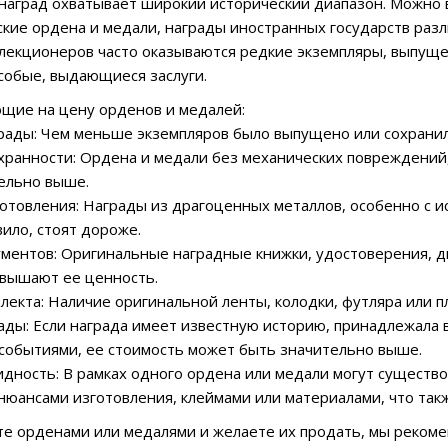
наград охватывает широкий исторический диапазон. Можно
ские ордена и медали, награды иностранных государств раз
лекционеров часто оказываются редкие экземпляры, выпущ
собые, выдающиеся заслуги.
щие на цену орденов и медалей:
грады: Чем меньше экземпляров было выпущено или сохранил
охранности: Ордена и медали без механических повреждений,
ельно выше.
готовления: Награды из драгоценных металлов, особенно с 
вило, стоят дороже.
ументов: Оригинальные наградные книжки, удостоверения, д
овышают ее ценность.
плекта: Наличие оригинальной ленты, колодки, футляра или 
рады: Если награда имеет известную историю, принадлежала
событиями, ее стоимость может быть значительно выше.
видность: В рамках одного ордена или медали могут существ
юансами изготовления, клеймами или материалами, что такж
те орденами или медалями и желаете их продать, мы рекоме