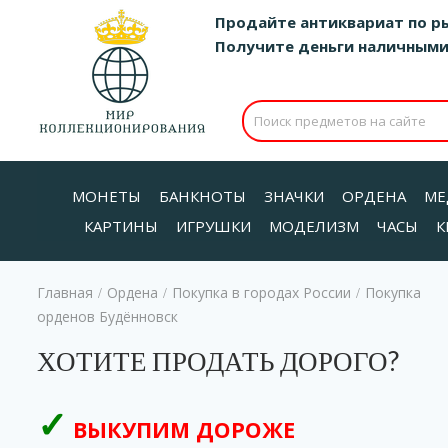
Продайте антиквариат по р
Получите деньги наличными д
МОНЕТЫ
БАНКНОТЫ
ЗНАЧКИ
ОРДЕНА
МЕ
КАРТИНЫ
ИГРУШКИ
МОДЕЛИЗМ
ЧАСЫ
К
Главная
Ордена
Покупка в городах России
Покупка
/
/
/
орденов Будённовск
ХОТИТЕ ПРОДАТЬ ДОРОГО?
ВЫКУПИМ ДОРОЖЕ