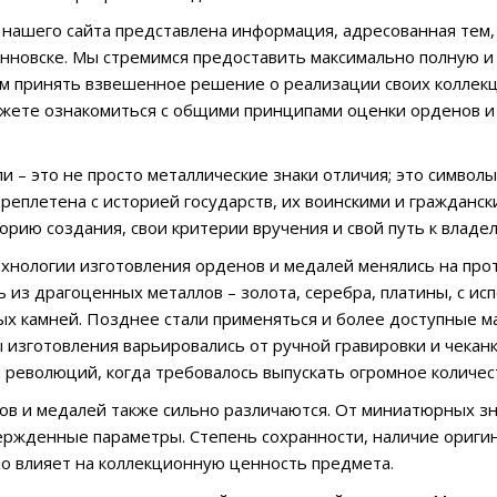
 нашего сайта представлена информация, адресованная тем
нновске. Мы стремимся предоставить максимально полную и
м принять взвешенное решение о реализации своих коллек
ожете ознакомиться с общими принципами оценки орденов и 
и – это не просто металлические знаки отличия; это символы
ереплетена с историей государств, их воинскими и гражданс
орию создания, свои критерии вручения и свой путь к владел
хнологии изготовления орденов и медалей менялись на прот
ь из драгоценных металлов – золота, серебра, платины, с и
х камней. Позднее стали применяться и более доступные ма
ы изготовления варьировались от ручной гравировки и чекан
 революций, когда требовалось выпускать огромное количес
в и медалей также сильно различаются. От миниатюрных зн
ержденные параметры. Степень сохранности, наличие оригин
о влияет на коллекционную ценность предмета.