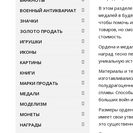
БАНКНОТЫ
В этом разделе
ВОЕННЫЙ АНТИКВАРИАТ
медалей в Будё
ЗНАЧКИ
чтобы помочь и
товаров, но см
ЗОЛОТО ПРОДАТЬ
стоимость.
ИГРУШКИ
Ордена и медал
ИКОНЫ
наград тесно п
уникальную ист
КАРТИНЫ
Материалы и те
КНИГИ
изготавливалис
МАРКИ ПРОДАТЬ
полудрагоценны
сплавы. Способ
МЕДАЛИ
больших войн и
МОДЕЛИЗМ
Размеры ордено
МОНЕТЫ
имеет свои утв
это существенн
НАГРАДЫ