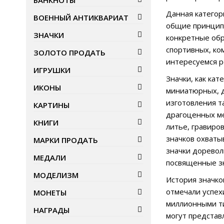
БАНКНОТЫ
Данная категор
ВОЕННЫЙ АНТИКВАРИАТ
общие принципы
ЗНАЧКИ
конкретные обр
спортивных, ко
ЗОЛОТО ПРОДАТЬ
интересуемся р
ИГРУШКИ
Значки, как ка
ИКОНЫ
миниатюрных, д
изготовления т
КАРТИНЫ
драгоценных ме
КНИГИ
литье, гравиро
значков охваты
МАРКИ ПРОДАТЬ
значки доревол
МЕДАЛИ
посвященные з
МОДЕЛИЗМ
История значко
отмечали успех
МОНЕТЫ
миллионными ти
НАГРАДЫ
могут представ