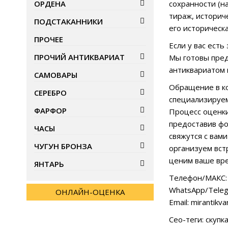
ОРДЕНА
сохранности (н
тираж, историч
ПОДСТАКАННИКИ
его историческ
ПРОЧЕЕ
Если у вас ест
ПРОЧИЙ АНТИКВАРИАТ
Мы готовы пред
антиквариатом 
САМОВАРЫ
Обращение в ко
СЕРЕБРО
специализируем
ФАРФОР
Процесс оценки
предоставив фо
ЧАСЫ
свяжутся с вам
ЧУГУН БРОНЗА
организуем вст
ценим ваше вре
ЯНТАРЬ
Телефон/МАКС: 
WhatsApp/Teleg
ОНЛАЙН-ОЦЕНКА
Email: mirantikv
Сео-теги: скуп