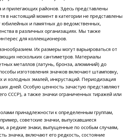
а и прилегающих районов. Здесь представлены
отя в настоящий момент в категории не представлены
от юбилейных и памятных до ведомственных,
ленства в различных организациях. Мы также
интерес для коллекционеров.
азнообразием. Их размеры могут варьироваться от
гающих нескольких сантиметров. Материалы
тных металлов (латунь, бронза, алюминий) до
 Способы изготовления значков включают штамповку,
их и холодных эмалей, инкрустаций. Периодизация
аших дней. Особую ценность зачастую представляют
го СССР), а также значки ограниченных тиражей или
волами принадлежности к определенным группам,
пример, советские значки, выпускавшиеся
и, а редкие знаки, выпущенные по особым случаям,
ть значка, включают его редкость, состояние