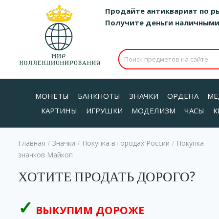
Продайте антиквариат по р
Получите деньги наличными д
МОНЕТЫ
БАНКНОТЫ
ЗНАЧКИ
ОРДЕНА
МЕ
КАРТИНЫ
ИГРУШКИ
МОДЕЛИЗМ
ЧАСЫ
К
Главная
Значки
Покупка в городах России
Покупка
/
/
/
значков Майкоп
ХОТИТЕ ПРОДАТЬ ДОРОГО?
ВЫКУПИМ ДОРОЖЕ