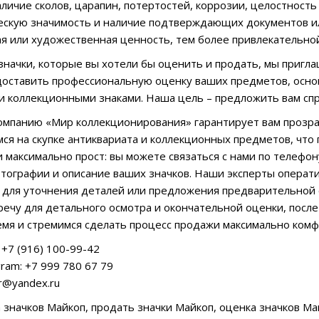
аличие сколов, царапин, потертостей, коррозии, целостность
ескую значимость и наличие подтверждающих документов ил
ая или художественная ценность, тем более привлекательной
ь значки, которые вы хотели бы оценить и продать, мы пригл
оставить профессиональную оценку ваших предметов, осно
и коллекционными знаками. Наша цель – предложить вам сп
мпанию «Мир коллекционирования» гарантирует вам прозра
ся на скупке антиквариата и коллекционных предметов, что 
 максимально прост: вы можете связаться с нами по телефон
тографии и описание ваших значков. Наши эксперты опера
и для уточнения деталей или предложения предварительной 
речу для детального осмотра и окончательной оценки, посл
мя и стремимся сделать процесс продажи максимально комф
+7 (916) 100-99-42
ram: +7 999 780 67 79
ar@yandex.ru
ка значков Майкоп, продать значки Майкоп, оценка значков М