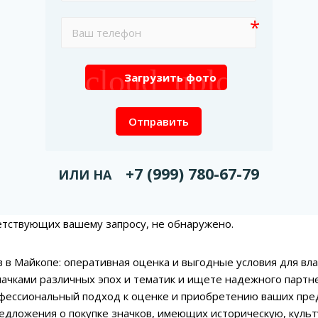
cloud_upload
Загрузить фото
Отправить
+7 (999) 780-67-79
ИЛИ НА
етствующих вашему запросу, не обнаружено.
в в Майкопе: оперативная оценка и выгодные условия для вл
начками различных эпох и тематик и ищете надежного партн
фессиональный подход к оценке и приобретению ваших пре
едложения о покупке значков, имеющих историческую, куль