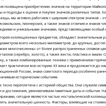
ия посвящена приобретению значков на территории Майкоп
 и подходы к оценке и покупке значков различных типов. Х
азцы, мы активно работаем с широким спектром значков – 
мсомольских, пионерских, а также знаков отличия и знаков ч
едкими и уникальными значками, представляющими особый 
тегория коллекционных предметов, обладают значительным р
иаметром всего несколько миллиметров, до крупных, дости
акже многочисленны: от более распространенных сплавов цве
таллов (серебро, золото), а также жести, пластика и эмали.
вку, а также комбинированные техники с применением горяч
вает практически всю историю ХХ века и продолжается до н
юционной России, знаки советского периода (особенно ранне
начимым историческим событиям.
в тесно переплетена с историей общества. Они служили сим
и и достижения, увековечивали памятные даты и события. На
ражами, сегодня являются частью ностальгической коллекци
лять значительную ценность. Факторы, влияющие на стоимос