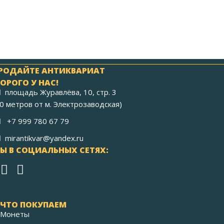
РОДАЙТЕ АНТИКВАРИАТ
ОРОГО У НАС!
площадь Журавлёва, 10, стр. 3
40 метров от м. Электрозаводская)
+7 999 780 67 79
mirantikvar@yandex.ru
Ы В СОЦИАЛЬНЫХ СЕТЯХ:
ЧТО ПОКУПАЕМ
Монеты