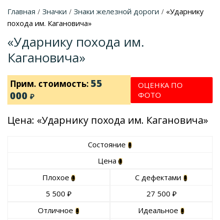
Главная
Значки
Знаки железной дороги
«Ударнику
/
/
/
похода им. Кагановича»
«Ударнику похода им.
Кагановича»
55
Прим. стоимость:
ОЦЕНКА ПО
000
ФОТО
₽
Цена: «Ударнику похода им. Кагановича»
Состояние
Цена
Плохое
С дефектами
5 500
₽
27 500
₽
Отличное
Идеальное