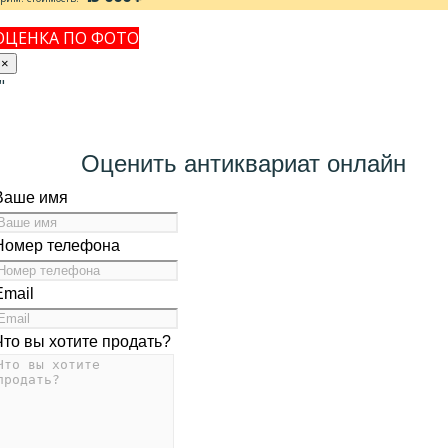
ОЦЕНКА ПО ФОТО
×
"
1
Оценить антиквариат онлайн
Ваше имя
Номер телефона
Email
Что вы хотите продать?