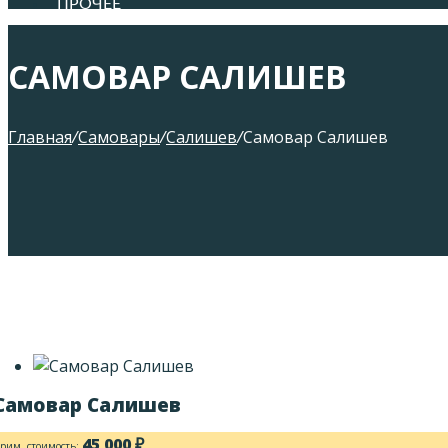
ПРОЧЕЕ
САМОВАР САЛИШЕВ
Главная
/
Самовары
/
Салишев
/
Самовар Салишев
Самовар Салишев
45 000
₽
рим. стоимость: