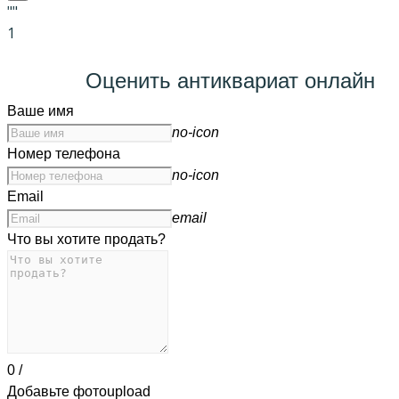
""
1
Оценить антиквариат онлайн
Ваше имя
no-icon
Номер телефона
no-icon
Email
email
Что вы хотите продать?
0
/
Добавьте фото
upload