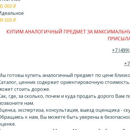
45 000
₽
Идеальное
49 500
₽
КУПИМ АНАЛОГИЧНЫЙ ПРЕДМЕТ ЗА МАКСИМАЛЬНУ
ПРИСЫЛА
+7 (499)
+7
Мы готовы купить аналогичный предмет по цене близко
Каталог, ценник содержит ориентировочную стоимость.
может стоить дороже.
Как, где, за сколько, почем и куда продать дорого Вам
позвоните нам.
Оценка, экспертиза, консультация, выезд оценщика - с
Обращаясь к нам, Вы можете быть уверены в безопасно
оценке.