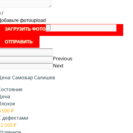
0
/
Добавьте фото
upload
ЗАГРУЗИТЬ ФОТО
ОТПРАВИТЬ
Previous
Next
Цена: Самовар Салишев
Состояние
Цена
Плохое
4 500
₽
С дефектами
22 500
₽
Отличное