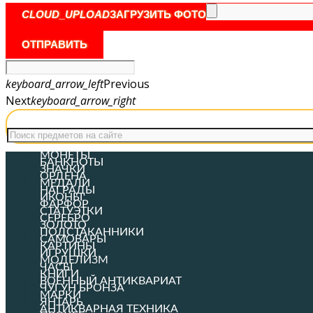
CLOUD_UPLOAD
ЗАГРУЗИТЬ ФОТО
ОТПРАВИТЬ
keyboard_arrow_left
Previous
Next
keyboard_arrow_right
МОНЕТЫ
БАНКНОТЫ
ЗНАЧКИ
ОРДЕНА
МЕДАЛИ
НАГРАДЫ
ИКОНЫ
ФАРФОР
СТАТУЭТКИ
СЕРЕБРО
ЗОЛОТО
ПОДСТАКАННИКИ
САМОВАРЫ
КАРТИНЫ
ИГРУШКИ
МОДЕЛИЗМ
ЧАСЫ
КНИГИ
ВОЕННЫЙ АНТИКВАРИАТ
ЧУГУН БРОНЗА
МАРКИ
ЯНТАРЬ
АНТИКВАРНАЯ ТЕХНИКА