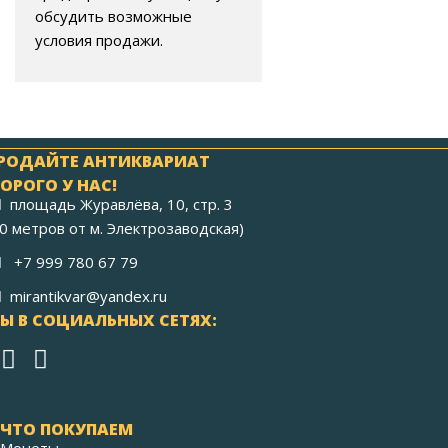
обсудить возможные
условия продажи.
РОДАЙТЕ АНТИКВАРИАТ
ОРОГО У НАС!
площадь Журавлёва, 10, стр. 3
40 метров от м. Электрозаводская)
+7 999 780 67 79
mirantikvar@yandex.ru
Ы В СОЦИАЛЬНЫХ СЕТЯХ:
ЧТО ПОКУПАЕМ
Монеты