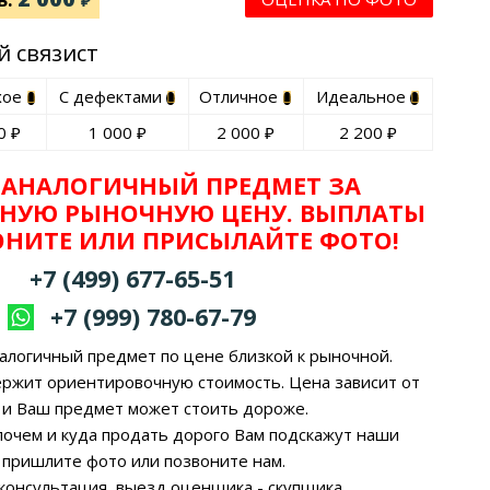
₽
й связист
хое
С дефектами
Отличное
Идеальное
0
₽
1 000
₽
2 000
₽
2 200
₽
 АНАЛОГИЧНЫЙ ПРЕДМЕТ ЗА
НУЮ РЫНОЧНУЮ ЦЕНУ. ВЫПЛАТЫ
ВОНИТЕ ИЛИ ПРИСЫЛАЙТЕ ФОТО!
+7 (499) 677-65-51
+7 (999) 780-67-79
алогичный предмет по цене близкой к рыночной.
ержит ориентировочную стоимость. Цена зависит от
 и Ваш предмет может стоить дороже.
, почем и куда продать дорого Вам подскажут наши
 пришлите фото или позвоните нам.
 консультация, выезд оценщика - скупщика