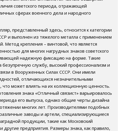
тличия советского периода, отражающей
личных сферах военного дела и народного
пляр, представленный здесь, относится к категории
ССР и выполнен из тяжелого металла с применением
й. Метод крепления – винтовой, что является
енностью для многих нагрудных знаков советского
чивающей надежную фиксацию на форме. Такие
за безупречную службу, высокий профессионализм и
 связи в Вооруженных Силах СССР. Они имели
идностей, отличающихся незначительными
, что может влиять на их коллекционную ценность.
отовления знака «Отличный связист» варьировалось
 периода его выпуска, однако общие черты дизайна
ротяжении многих лет. Производителями подобных
 различные заводы и артели, специализирующиеся
наградной продукции, такие как Московский
 другие предприятия. Размеры знака, как правило,