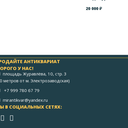
₽
20 000
РОДАЙТЕ АНТИКВАРИАТ
ОРОГО У НАС!
площадь Журавлёва, 10, стр. 3
40 метров от м. Электрозаводская)
+7 999 780 67 79
mirantikvar@yandex.ru
Ы В СОЦИАЛЬНЫХ СЕТЯХ: