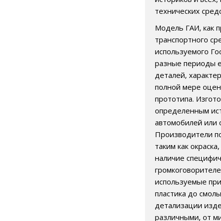
технических сред
Модель ГАИ, как 
транспортного ср
используемого Го
разные периоды е
деталей, характе
полной мере оцен
прототипа. Изгот
определенным ист
автомобилей или 
Производители по
таким как окраска
наличие специфич
громкоговорителе
используемые при
пластика до смолы
детализации изде
различными, от м