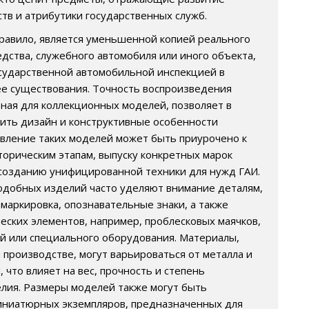
ств и атрибутики государственных служб.
правило, является уменьшенной копией реального
едства, служебного автомобиля или иного объекта,
сударственной автомобильной инспекцией в
е существования. Точность воспроизведения
рная для коллекционных моделей, позволяет в
ить дизайн и конструктивные особенности
овление таких моделей может быть приурочено к
орическим этапам, выпуску конкретных марок
созданию унифицированной техники для нужд ГАИ.
добных изделий часто уделяют внимание деталям,
, маркировка, опознавательные знаки, а также
еских элементов, например, проблесковых маячков,
й или специального оборудования. Материалы,
 производстве, могут варьироваться от металла и
, что влияет на вес, прочность и степень
лия. Размеры моделей также могут быть
иниатюрных экземпляров, предназначенных для