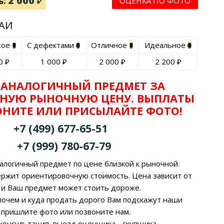
2 000
ь:
ОЦЕНКА ПО ФОТО
₽
ГАИ
хое
С дефектами
Отличное
Идеальное
0
₽
1 000
₽
2 000
₽
2 200
₽
 АНАЛОГИЧНЫЙ ПРЕДМЕТ ЗА
НУЮ РЫНОЧНУЮ ЦЕНУ. ВЫПЛАТЫ
ВОНИТЕ ИЛИ ПРИСЫЛАЙТЕ ФОТО!
+7 (499) 677-65-51
+7 (999) 780-67-79
алогичный предмет по цене близкой к рыночной.
ержит ориентировочную стоимость. Цена зависит от
 и Ваш предмет может стоить дороже.
, почем и куда продать дорого Вам подскажут наши
 пришлите фото или позвоните нам.
 консультация, выезд оценщика - скупщика