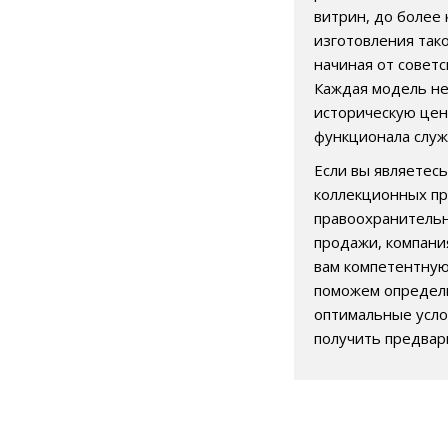
витрин, до более
изготовления так
начиная от совет
Каждая модель нес
историческую цен
функционала служ
Если вы являетес
коллекционных пр
правоохранительн
продажи, компани
вам компетентную
поможем определи
оптимальные усло
получить предвар