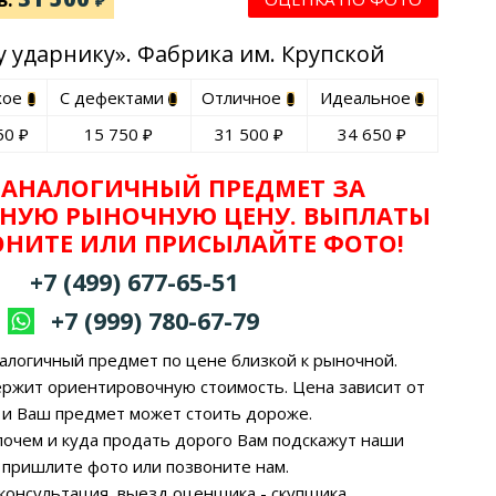
₽
 ударнику». Фабрика им. Крупской
хое
С дефектами
Отличное
Идеальное
50
₽
15 750
₽
31 500
₽
34 650
₽
 АНАЛОГИЧНЫЙ ПРЕДМЕТ ЗА
НУЮ РЫНОЧНУЮ ЦЕНУ. ВЫПЛАТЫ
ВОНИТЕ ИЛИ ПРИСЫЛАЙТЕ ФОТО!
+7 (499) 677-65-51
+7 (999) 780-67-79
алогичный предмет по цене близкой к рыночной.
ержит ориентировочную стоимость. Цена зависит от
 и Ваш предмет может стоить дороже.
, почем и куда продать дорого Вам подскажут наши
 пришлите фото или позвоните нам.
 консультация, выезд оценщика - скупщика