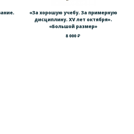
вание.
«За хорошую учебу. За примерную
дисциплину. XV лет октября».
«Большой размер»
₽
8 000