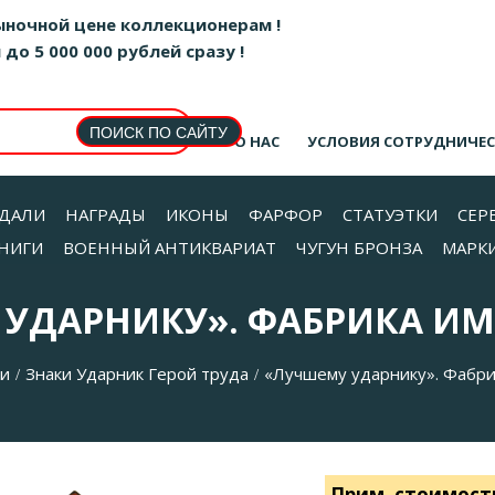
ыночной цене коллекционерам !
о 5 000 000 рублей сразу !
О НАС
УСЛОВИЯ СОТРУДНИЧЕ
ДАЛИ
НАГРАДЫ
ИКОНЫ
ФАРФОР
СТАТУЭТКИ
СЕР
НИГИ
ВОЕННЫЙ АНТИКВАРИАТ
ЧУГУН БРОНЗА
МАРК
УДАРНИКУ». ФАБРИКА ИМ
ки
Знаки Ударник Герой труда
«Лучшему ударнику». Фабрик
/
/
Прим. стоимост