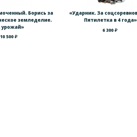
моченный. Борись за
«Ударник. За соцсоревно
еское земледелие.
Пятилетка в 4 года»
а урожай»
₽
6 300
₽
10 500