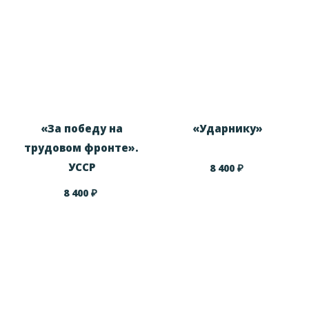
«За победу на
«Ударнику»
трудовом фронте».
УССР
₽
8 400
₽
8 400