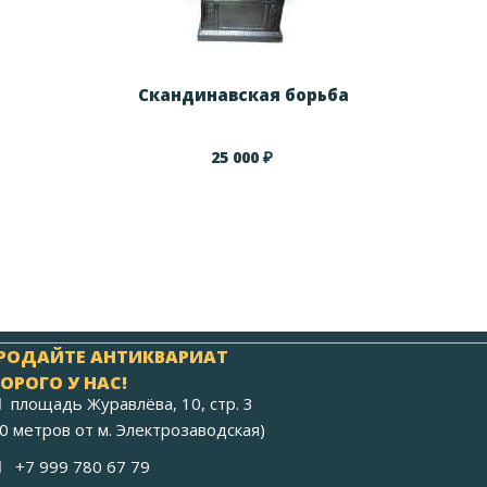
Скандинавская борьба
₽
25 000
РОДАЙТЕ АНТИКВАРИАТ
ОРОГО У НАС!
площадь Журавлёва, 10, стр. 3
40 метров от м. Электрозаводская)
+7 999 780 67 79