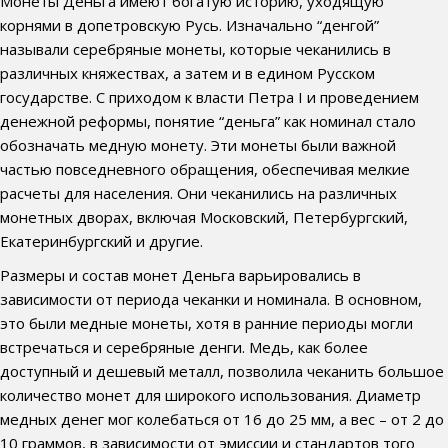
Монеты Деньга имеют богатую историю, уходящую
корнями в допетровскую Русь. Изначально “денгой”
называли серебряные монеты, которые чеканились в
различных княжествах, а затем и в едином Русском
государстве. С приходом к власти Петра I и проведением
денежной реформы, понятие “деньга” как номинал стало
обозначать медную монету. Эти монеты были важной
частью повседневного обращения, обеспечивая мелкие
расчеты для населения. Они чеканились на различных
монетных дворах, включая Московский, Петербургский,
Екатеринбургский и другие.
Размеры и состав монет Деньга варьировались в
зависимости от периода чеканки и номинала. В основном,
это были медные монеты, хотя в ранние периоды могли
встречаться и серебряные денги. Медь, как более
доступный и дешевый металл, позволила чеканить большое
количество монет для широкого использования. Диаметр
медных денег мог колебаться от 16 до 25 мм, а вес – от 2 до
10 граммов, в зависимости от эмиссии и стандартов того