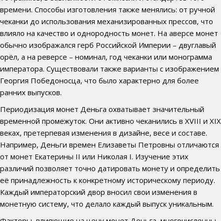
времени. Способы изготовления также менялись: от ручной
чеканки до использования механизированных прессов, что
влияло на качество и однородность монет. На аверсе монет
обычно изображался герб Российской Империи – двуглавый
орёл, а на реверсе – номинал, год чеканки или монограмма
императора. Существовали также варианты с изображением
Георгия Победоносца, что было характерно для более
ранних выпусков.
Периодизация монет Деньга охватывает значительный
временной промежуток. Они активно чеканились в XVIII и XIX
веках, претерпевая изменения в дизайне, весе и составе.
Например, Деньги времен Елизаветы Петровны отличаются
от монет Екатерины II или Николая I. Изучение этих
различий позволяет точно датировать монету и определить
её принадлежность к конкретному историческому периоду.
Каждый императорский двор вносил свои изменения в
монетную систему, что делало каждый выпуск уникальным.
Факторы, влияющие на цену монет Деньга, многочисленны.