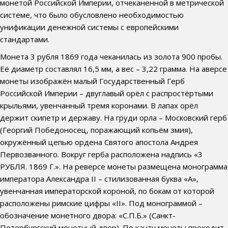
монетой Российской Империи, отчеканенной в метрической
системе, что было обусловлено необходимостью
унификации денежной системы с европейскими
стандартами.
Монета 3 рубля 1869 года чеканилась из золота 900 пробы.
Её диаметр составлял 16,5 мм, а вес – 3,22 грамма. На аверсе
монеты изображён малый Государственный Герб
Российской Империи – двуглавый орёл с распростёртыми
крыльями, увенчанный тремя коронами. В лапах орёл
держит скипетр и державу. На груди орла – Московский герб
(Георгий Победоносец, поражающий копьём змия),
окружённый цепью ордена Святого апостола Андрея
Первозванного. Вокруг герба расположена надпись «3
РУБЛЯ. 1869 Г.». На реверсе монеты размещена монограмма
императора Александра II – стилизованная буква «А»,
увенчанная императорской короной, по бокам от которой
расположены римские цифры «II». Под монограммой –
обозначение монетного двора: «С.П.Б.» (Санкт-
Петербургский монетный двор). По канту монеты проходит