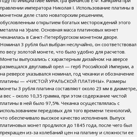
году по инициативе министра финансов Е.Ф. Канкрина при
правлении императора Николая I. Использование платины в
монетном деле стало новаторским решением,
обусловленным открытием богатых месторождений этого
металла на Урале. Основная масса платиновых монет
чеканилась в Санкт-Петербургском монетном дворе.
Номинал 3 рубля был выбран неслучайно, он соответствовал
по весу золотой монете, что было удобно для расчетов.
Монеты выпускались с характерным дизайном: на аверсе
размещался двуглавый орел — герб Российской Империи, а
на реверсе указывался номинал, год чеканки и обозначение
платины — «ЧИСТОЙ УРАЛЬСКОЙ ПЛАТИНЫ». Размеры
монеты 3 рубля платина составляют около 23 мм в диаметре,
а вес – около 10,35 грамма, при этом содержание чистой
платины в ней было 97,5%. Чеканка осуществлялась с
использованием передовых для того времени технологий,
что обеспечивало высокое качество исполнения. Выпуск
платиновых монет продлился до 1845 года, после чего был
прекращен из-за колебаний цен на платину и сложности ее