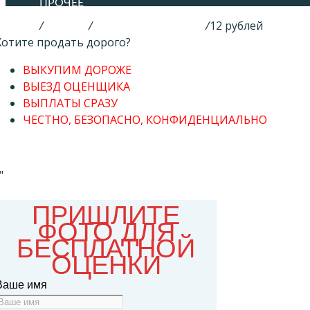
ПРОЧЕЕ
Главная
/
Монеты
/
Российская Империя
/
12 рублей
Хотите продать дорого?
ВЫКУПИМ ДОРОЖЕ
ВЫЕЗД ОЦЕНЩИКА
ВЫПЛАТЫ СРАЗУ
ЧЕСТНО, БЕЗОПАСНО, КОНФИДЕНЦИАЛЬНО
"
1
ПРИШЛИТЕ
ФОТО ДЛЯ
БЕСПЛАТНОЙ
ОЦЕНКИ
Ваше имя