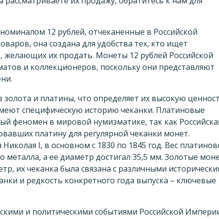
ы рассматриваете их продажу, обратитесь к нам для
номиналом 12 рублей, отчеканенные в Российской
товаров, она создана для удобства тех, кто ищет
, желающих их продать. Монеты 12 рублей Российской
атов и коллекционеров, поскольку они представляют
ни.
 золота и платины, что определяет их высокую ценност
 имеют специфическую историю чеканки. Платиновые
ый феномен в мировой нумизматике, так как Российска
овавших платину для регулярной чеканки монет.
иколая I, в основном с 1830 по 1845 год. Вес платино
о металла, а ее диаметр достигал 35,5 мм. Золотые мон
етр, их чеканка была связана с различными историческ
канки и редкость конкретного года выпуска – ключевые
ескими и политическими событиями Российской Империи