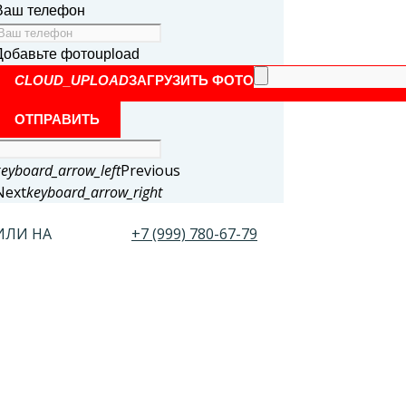
Ваш телефон
Добавьте фото
upload
CLOUD_UPLOAD
ЗАГРУЗИТЬ ФОТО
ОТПРАВИТЬ
keyboard_arrow_left
Previous
Next
keyboard_arrow_right
ИЛИ НА
+7 (999) 780-67-79