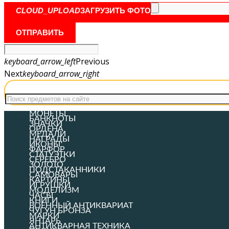
CLOUD_UPLOAD
ЗАГРУЗИТЬ ФОТО
ОТПРАВИТЬ
keyboard_arrow_left
Previous
Next
keyboard_arrow_right
МОНЕТЫ
БАНКНОТЫ
ЗНАЧКИ
ОРДЕНА
МЕДАЛИ
НАГРАДЫ
ИКОНЫ
ФАРФОР
СТАТУЭТКИ
СЕРЕБРО
ЗОЛОТО
ПОДСТАКАННИКИ
САМОВАРЫ
КАРТИНЫ
ИГРУШКИ
МОДЕЛИЗМ
ЧАСЫ
КНИГИ
ВОЕННЫЙ АНТИКВАРИАТ
ЧУГУН БРОНЗА
МАРКИ
ЯНТАРЬ
АНТИКВАРНАЯ ТЕХНИКА