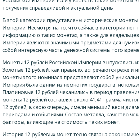
Российской Империи. Если у вас есть такие монеты и в
получения справедливой и актуальной цены.
В этой категории представлены исторические монеты 
Империи. Несмотря на то, что сейчас в категории нет 
информацию о таких монетах, а также для владельцев
Империи являются значимыми предметами для нумизм
собой интересную часть денежной системы того време
Монеты 12 рублей Российской Империи выпускались из
Золотые 12 рублей, как правило, встречаются реже и
монеты этого номинала представляют собой уникальн
Империя была одним из немногих государств, использ
Платиновые 12 рублей чеканились в период правления Н
монеты 12 рублей составлял около 41,41 грамма чистог
12 рублей, в свою очередь, имели меньший вес и диам
периодами и событиями. Состав металла, качество че
факторы, влияющие на стоимость таких монет.
История 12-рублевых монет тесно связана с экономич