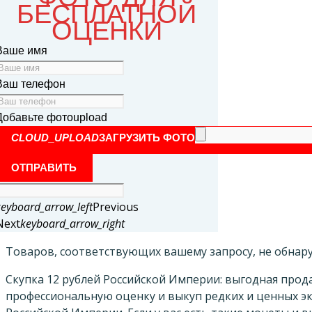
БЕСПЛАТНОЙ
ОЦЕНКИ
Ваше имя
Ваш телефон
Добавьте фото
upload
CLOUD_UPLOAD
ЗАГРУЗИТЬ ФОТО
ОТПРАВИТЬ
keyboard_arrow_left
Previous
Next
keyboard_arrow_right
Товаров, соответствующих вашему запросу, не обнар
Скупка 12 рублей Российской Империи: выгодная прод
профессиональную оценку и выкуп редких и ценных э