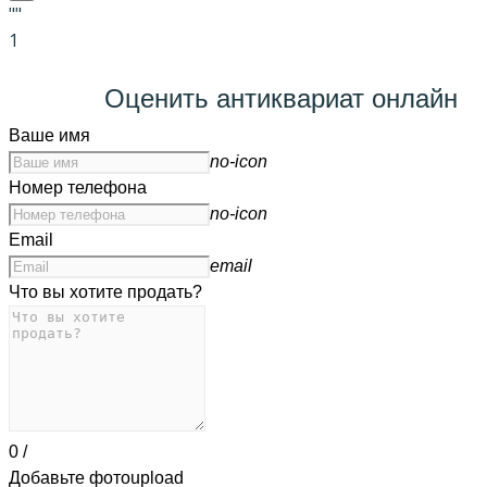
""
1
Оценить антиквариат онлайн
Ваше имя
no-icon
Номер телефона
no-icon
Email
email
Что вы хотите продать?
0
/
Добавьте фото
upload