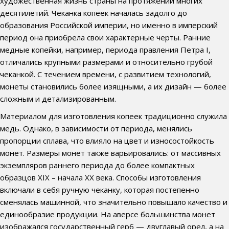
художественная жизнь страны на протяжении многих
десятилетий. Чеканка копеек началась задолго до
образования Российской империи, но именно в имперский
период она приобрела свои характерные черты. Ранние
медные копейки, например, периода правления Петра I,
отличались крупными размерами и относительно грубой
чеканкой. С течением времени, с развитием технологий,
монеты становились более изящными, а их дизайн — более
сложным и детализированным.
Материалом для изготовления копеек традиционно служила
медь. Однако, в зависимости от периода, менялись
пропорции сплава, что влияло на цвет и износостойкость
монет. Размеры монет также варьировались: от массивных
экземпляров раннего периода до более компактных
образцов XIX – начала XX века. Способы изготовления
включали в себя ручную чеканку, которая постепенно
сменялась машинной, что значительно повышало качество и
единообразие продукции. На аверсе большинства монет
изображался государственный герб — двуглавый орел, а на